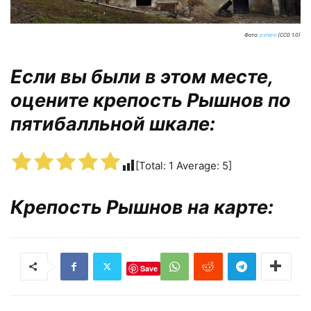
Фото:
pxhere
(CC0 1.0)
Если вы были в этом месте,
оцените крепость Рышнов по
пятибалльной шкале:
[Total:
1
Average:
5
]
Крепость Рышнов на карте:
Save