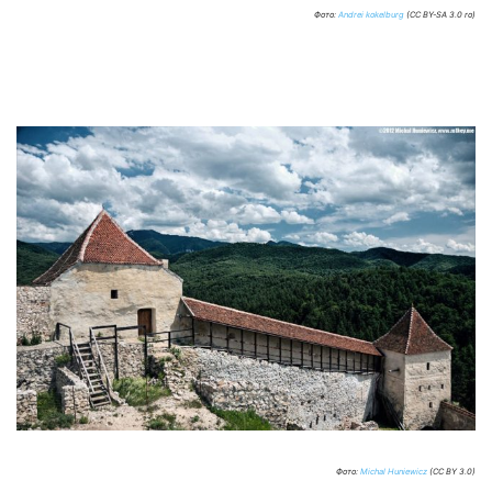
Фото:
Andrei kokelburg
(CC BY-SA 3.0 ro)
Фото:
Michal Huniewicz
(CC BY 3.0)