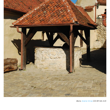
Фото:
Andrei Stroe
(CC BY-SA 3.0)