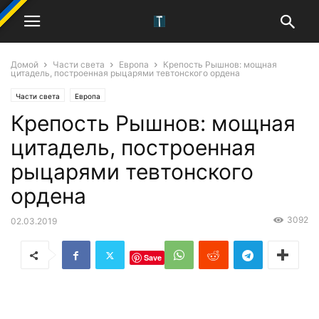
Домой
Части света
Европа
Крепость Рышнов: мощная
цитадель, построенная рыцарями тевтонского ордена
Части света
Европа
Крепость Рышнов: мощная
цитадель, построенная
рыцарями тевтонского
ордена
3092
02.03.2019
Save