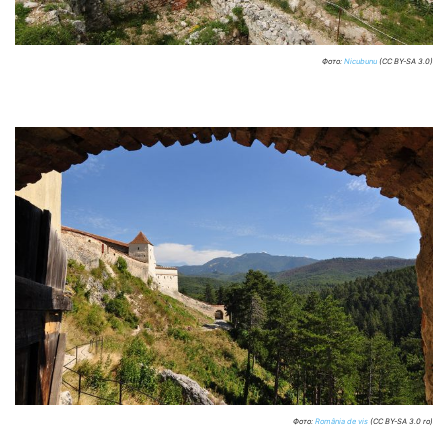
Фото:
Nicubunu
(CC BY-SA 3.0)
Фото:
România de vis
(CC BY-SA 3.0 ro)