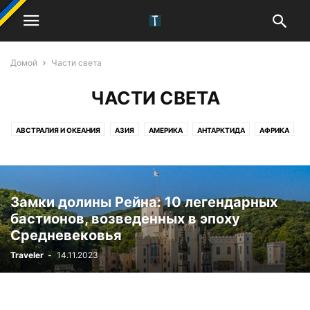
Домой
Части света
ЧАСТИ СВЕТА
АВСТРАЛИЯ И ОКЕАНИЯ
АЗИЯ
АМЕРИКА
АНТАРКТИДА
АФРИКА
ЕВРОПА
Замки долины Рейна: 10 легендарных
бастионов, возведенных в эпоху
Средневековья
Traveler
-
14.11.2023