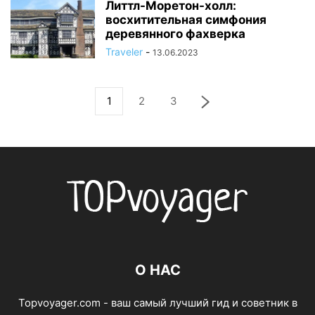
Литтл-Моретон-холл:
восхитительная симфония
деревянного фахверка
Traveler
-
13.06.2023
1
2
3
О НАС
Topvoyager.com - ваш самый лучший гид и советник в