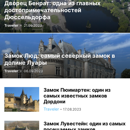
Дворец Бенрат: одна из главных
достопримечательностей
Дюссельдорфа
Traveler
-
21.09.2023
Замок Люд: самый северный замок в
долине Луары
Traveler
-
06.09.2023
Замок Пюимартен: один из
самых известных замков
Дордони
Traveler
-
17.08.2023
Замок Лувестейн: один из самых
посещаемых замков