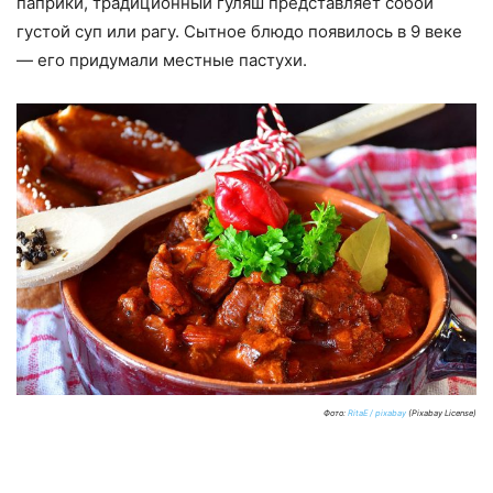
паприки, традиционный гуляш представляет собой
густой суп или рагу. Сытное блюдо появилось в 9 веке
— его придумали местные пастухи.
Фото:
RitaE / pixabay
(Pixabay License)