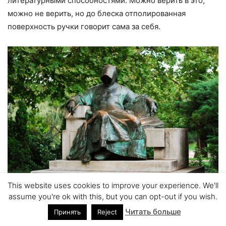
литературными способностями. Можно верить в это,
можно не верить, но до блеска отполированная
поверхность ручки говорит сама за себя.
This website uses cookies to improve your experience. We'll
assume you're ok with this, but you can opt-out if you wish.
Фото:
Andrei Stroe
(Public domain)
Читать больше
Принять
Reject