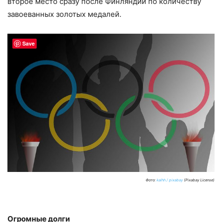
второе место сразу после Финляндии по количеству
завоеванных золотых медалей.
Save
Фото:
kalhh / pixabay
(Pixabay License)
Огромные долги