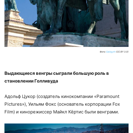
Фото:
Ealdgyth
(CC BY 3.0)
Выдающиеся венгры сыграли большую роль в
становлении Голливуда
Адольф Цукор (создатель кинокомпании «Paramount
Pictures»), Уильям Фокс (основатель корпорации Fox
Film) и кинорежиссер Майкл Кёртис были венграми.