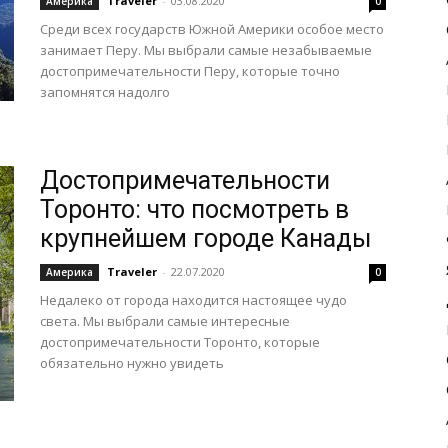
Traveler
-
03.08.2020
Америка
0
Среди всех государств Южной Америки особое место
занимает Перу. Мы выбрали самые незабываемые
достопримечательности Перу, которые точно
запомнятся надолго
Достопримечательности
Торонто: что посмотреть в
крупнейшем городе Канады
Traveler
-
22.07.2020
Америка
0
Недалеко от города находится настоящее чудо
света. Мы выбрали самые интересные
достопримечательности Торонто, которые
обязательно нужно увидеть