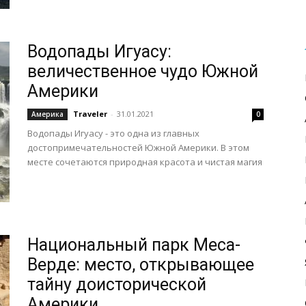
Водопады Игуасу:
величественное чудо Южной
Америки
Traveler
-
31.01.2021
Америка
0
Водопады Игуасу - это одна из главных
достопримечательностей Южной Америки. В этом
месте сочетаются природная красота и чистая магия
Национальный парк Меса-
Верде: место, открывающее
тайну доисторической
Америки