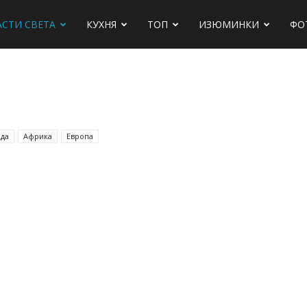
АСТИ СВЕТА
КУХНЯ
ТОП
ИЗЮМИНКИ
ФО
х
ида
Африка
Европа