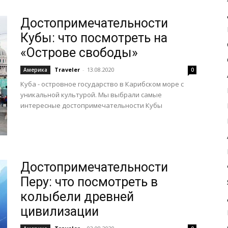
Достопримечательности
Кубы: что посмотреть на
«Острове свободы»
Traveler
-
13.08.2020
Америка
0
Куба - островное государство в Карибском море с
уникальной культурой. Мы выбрали самые
интересные достопримечательности Кубы
Достопримечательности
Перу: что посмотреть в
колыбели древней
цивилизации