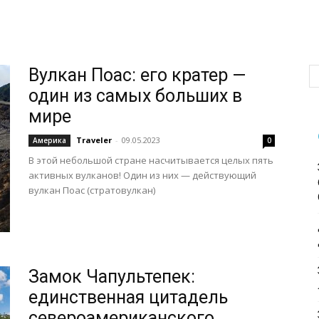
Вулкан Поас: его кратер —
один из самых больших в
мире
Traveler
-
09.05.2023
Америка
0
В этой небольшой стране насчитывается целых пять
активных вулканов! Один из них — действующий
вулкан Поас (стратовулкан)
Замок Чапультепек:
единственная цитадель
североамериканского