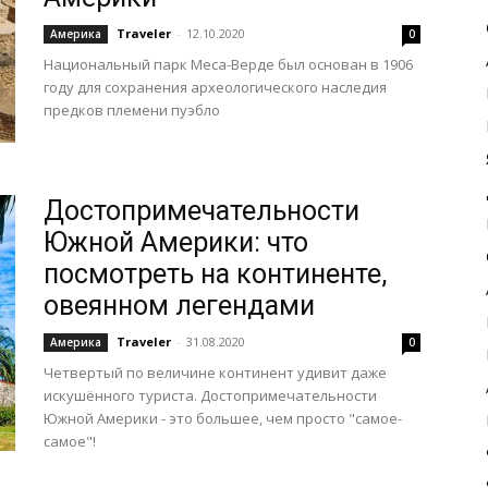
Traveler
-
12.10.2020
Америка
0
Национальный парк Меса-Верде был основан в 1906
году для сохранения археологического наследия
предков племени пуэбло
Достопримечательности
Южной Америки: что
посмотреть на континенте,
овеянном легендами
Traveler
-
31.08.2020
Америка
0
Четвертый по величине континент удивит даже
искушённого туриста. Достопримечательности
Южной Америки - это большее, чем просто "самое-
самое"!