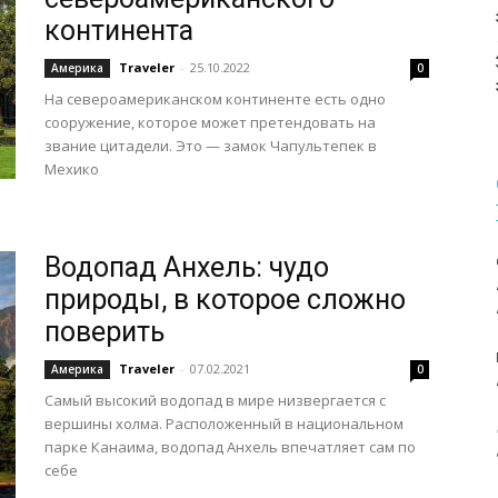
континента
Traveler
-
25.10.2022
Америка
0
На североамериканском континенте есть одно
сооружение, которое может претендовать на
звание цитадели. Это — замок Чапультепек в
Мехико
Водопад Анхель: чудо
природы, в которое сложно
поверить
Traveler
-
07.02.2021
Америка
0
Самый высокий водопад в мире низвергается с
вершины холма. Расположенный в национальном
парке Канаима, водопад Анхель впечатляет сам по
себе