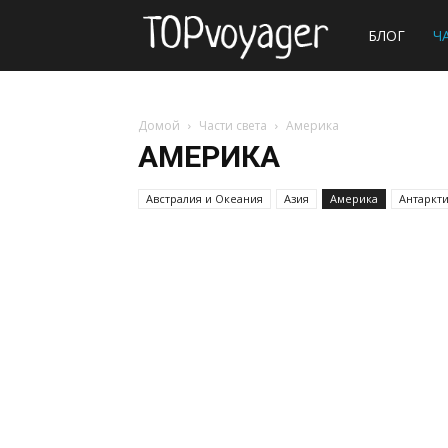
Сайт
БЛОГ
Ч
о
Домой
Части света
Америка
АМЕРИКА
путешествия
Австралия и Океания
Азия
Америка
Антаркт