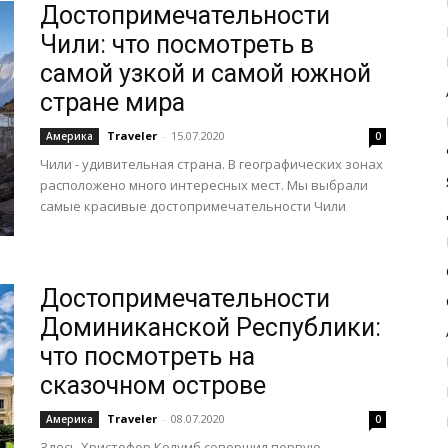
Достопримечательности
Чили: что посмотреть в
самой узкой и самой южной
стране мира
Traveler
-
15.07.2020
Америка
0
Чили - удивительная страна. В географических зонах
расположено много интересных мест. Мы выбрали
самые красивые достопримечательности Чили
Достопримечательности
Доминиканской Республики:
что посмотреть на
сказочном острове
Traveler
-
08.07.2020
Америка
0
Здесь Христофор Колумб совершил первую