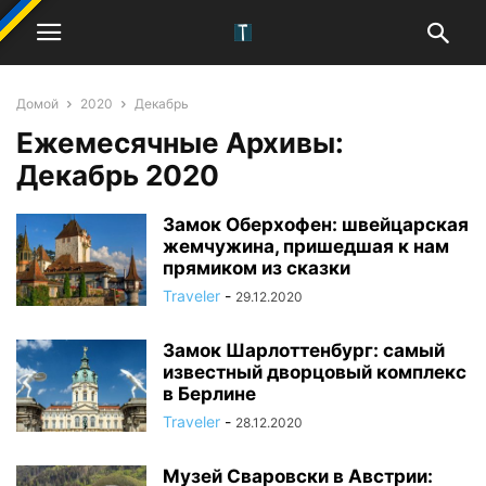
Домой
2020
Декабрь
Ежемесячные Архивы:
Декабрь 2020
Замок Оберхофен: швейцарская
жемчужина, пришедшая к нам
прямиком из сказки
Traveler
-
29.12.2020
Замок Шарлоттенбург: самый
известный дворцовый комплекс
в Берлине
Traveler
-
28.12.2020
Музей Сваровски в Австрии: