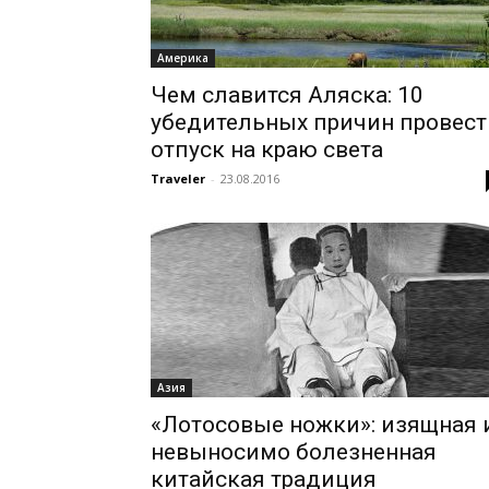
Америка
Чем славится Аляска: 10
убедительных причин провест
отпуск на краю света
Traveler
-
23.08.2016
Азия
«Лотосовые ножки»: изящная 
невыносимо болезненная
китайская традиция