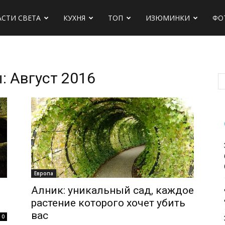
АСТИ СВЕТА
КУХНЯ
ТОП
ИЗЮМИНКИ
ФО
 Август 2016
х
Европа
Алник: уникальный сад, каждое
растение которого хочет убить
вас
0