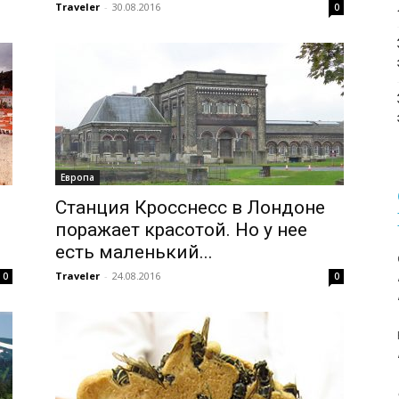
Traveler
-
30.08.2016
0
Европа
Станция Кросснесс в Лондоне
поражает красотой. Но у нее
есть маленький...
Traveler
-
24.08.2016
0
0