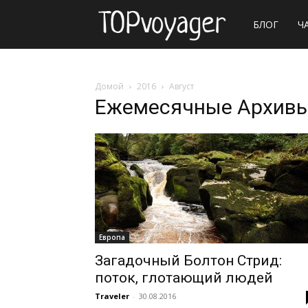
Сайт
БЛОГ
Ч
о
Домой
2016
Август
Ежемесячные Архивы:
путешествия
Европа
Загадочный Болтон Стрид:
поток, глотающий людей
Traveler
-
30.08.2016