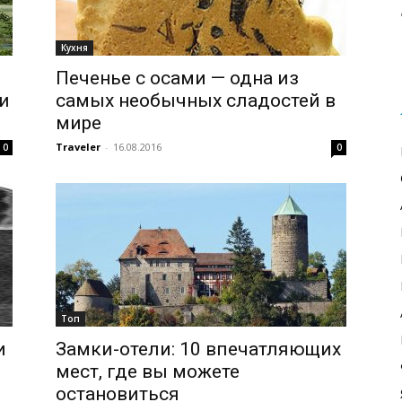
Кухня
Печенье с осами — одна из
и
самых необычных сладостей в
мире
Traveler
-
16.08.2016
0
0
Топ
и
Замки-отели: 10 впечатляющих
мест, где вы можете
остановиться