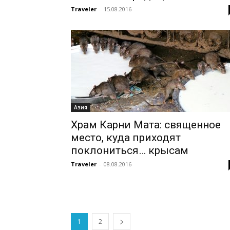
Traveler
-
15.08.2016
Азия
Храм Карни Мата: священное
место, куда приходят
поклониться… крысам
Traveler
-
08.08.2016
1
2