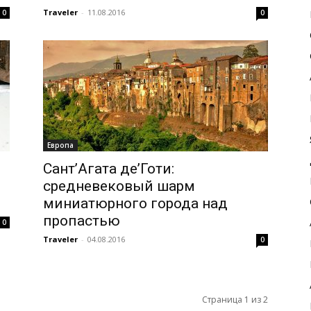
Traveler
-
11.08.2016
0
0
Европа
Сант’Агата де’Готи:
средневековый шарм
миниатюрного города над
пропастью
0
Traveler
-
04.08.2016
0
Страница 1 из 2