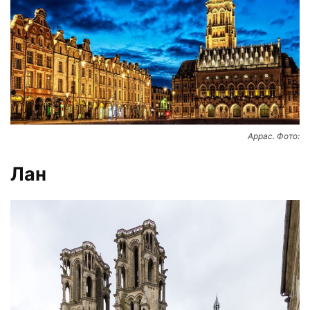
Аррас. Фото:
Лан