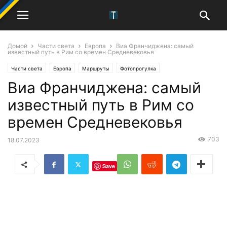
Домой
Части света
Европа
Виа Франчиджена: самый
известный путь в Рим со времен Средневековья
Части света
Европа
Маршруты
Фотопрогулка
Виа Франчиджена: самый
известный путь в Рим со
времен Средневековья
703
18.07.2023
Save