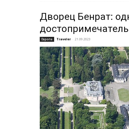
Дворец Бенрат: од
достопримечател
Traveler
-
21.09.2023
Европа