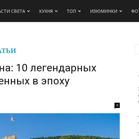
АСТИ СВЕТА
КУХНЯ
ТОП
ИЗЮМИНКИ
ФО
АТЬИ
на: 10 легендарных
енных в эпоху
0