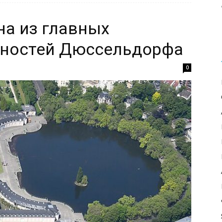
на из главных
ьностей Дюссельдорфа
0