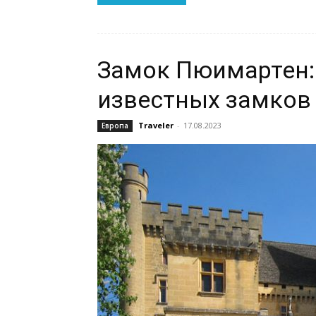
Замок Пюимартен:
известных замков
Traveler
-
17.08.2023
Европа