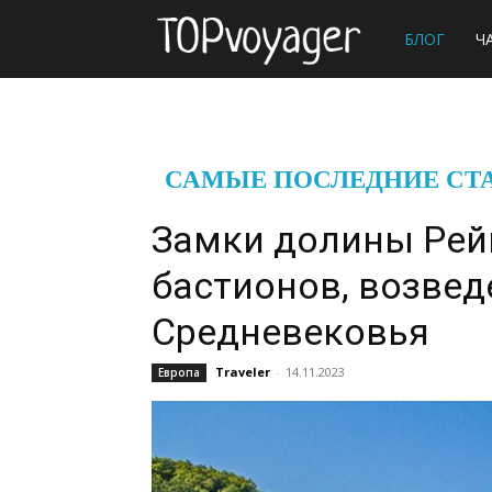
Сайт
БЛОГ
Ч
о
САМЫЕ ПОСЛЕДНИЕ СТ
путешествиях
Замки долины Рей
бастионов, возвед
Средневековья
Traveler
-
14.11.2023
Европа