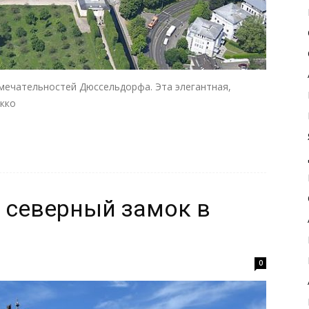
мечательностей Дюссельдорфа. Эта элегантная,
окко
 северный замок в
0