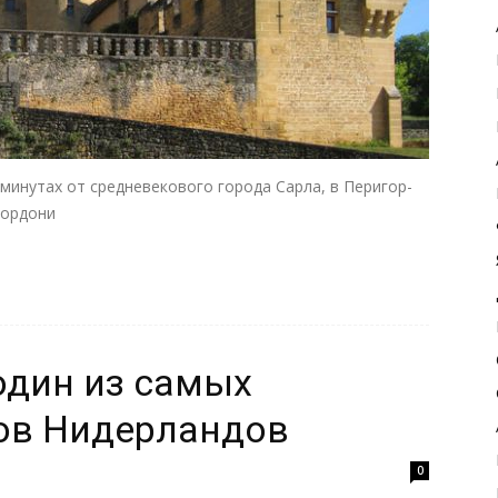
минутах от средневекового города Сарла, в Перигор-
Дордони
один из самых
ов Нидерландов
0