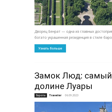
Дворец Бенрат — одна из главных достопри
богато украшенная резиденция в стиле бар
Узнать больше
Замок Люд: самый
долине Луары
Traveler
-
06.09.2023
Европа