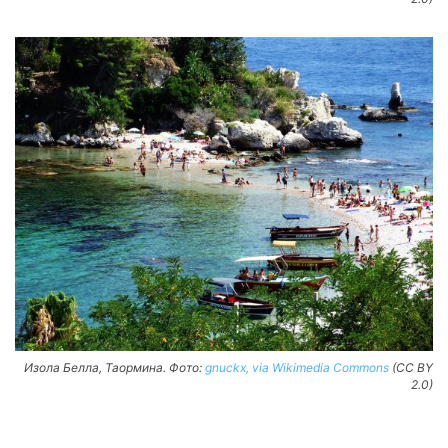
Изола Белла, Таормина. Фото:
gnuckx, via Wikimedia Commons
(CC BY
2.0)