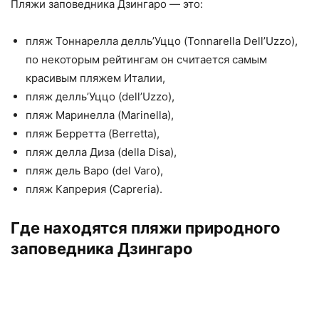
Пляжи заповедника Дзингаро — это:
пляж Тоннарелла делль’Уццо (Tonnarella Dell’Uzzo),
по некоторым рейтингам он считается самым
красивым пляжем Италии,
пляж делль’Уццо (dell’Uzzo),
пляж Маринелла (Marinella),
пляж Берретта (Berretta),
пляж делла Диза (della Disa),
пляж дель Варо (del Varo),
пляж Капрерия (Capreria).
Где находятся пляжи природного
заповедника Дзингаро