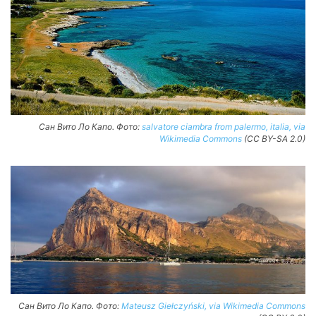
Сан Вито Ло Капо. Фото:
salvatore ciambra from palermo, italia, via
Wikimedia Commons
(CC BY-SA 2.0)
Сан Вито Ло Капо. Фото:
Mateusz Giełczyński, via Wikimedia Commons