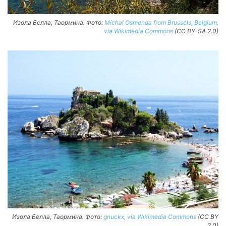
Изола Белла, Таормина. Фото:
Michal Osmenda from Brussels, Belgium,
via Wikimedia Commons
(CC BY-SA 2.0)
Изола Белла, Таормина. Фото:
gnuckx, via Wikimedia Commons
(CC BY
2.0)