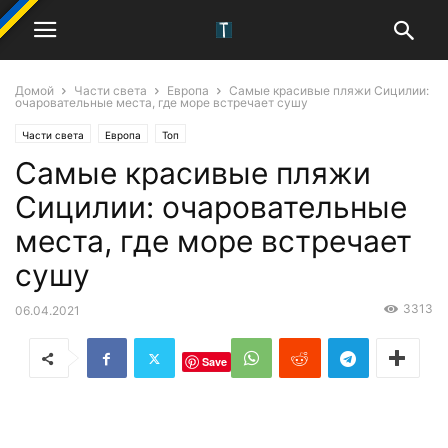
Домой
Части света
Европа
Самые красивые пляжи Сицилии:
очаровательные места, где море встречает сушу
Части света
Европа
Топ
Самые красивые пляжи
Сицилии: очаровательные
места, где море встречает
сушу
3313
06.04.2021
Save