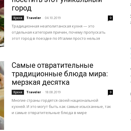
город
Traveler
-
04.10.2019
Кухня
0
Традиционная неаполитанская кухня — это
отдельная категория причин, почему пропускать
этот город в поездке по Италии просто нельзя
Самые отвратительные
традиционные блюда мира:
мерзкая десятка
Traveler
-
18.08.2019
Кухня
0
Многие страны гордятся своей национальной
кухней. И это могут быть как самые изысканные, так
и самые отвратительные блюда в мире