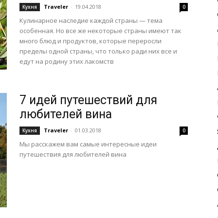
Traveler
-
19.04.2018
Кухня
0
Кулинарное наследие каждой страны — тема
особенная. Но все же некоторые страны имеют так
много блюд и продуктов, которые переросли
пределы одной страны, что только ради них все и
едут на родину этих лакомств
7 идей путешествий для
любителей вина
Traveler
-
01.03.2018
Кухня
0
Мы расскажем вам самые интересные идеи
путешествия для любителей вина