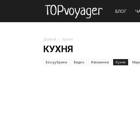
Сайт
БЛОГ
Ч
о
Домой
Кухня
КУХНЯ
путешествия
Без рубрики
Видео
Изюминки
Кухня
Мар