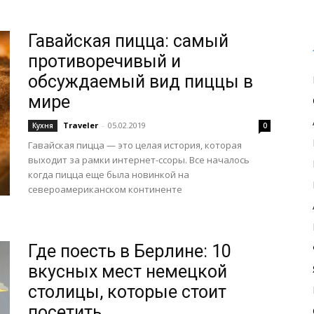
Гавайская пицца: самый
противоречивый и
обсуждаемый вид пиццы в
мире
Traveler
-
05.02.2019
Кухня
0
Гавайская пицца — это целая история, которая
выходит за рамки интернет-ссоры. Все началось
когда пицца еще была новинкой на
североамериканском континенте
Где поесть в Берлине: 10
вкусных мест немецкой
столицы, которые стоит
посетить