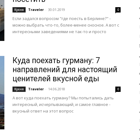
Traveler
-
30.01.2019
Кухня
0
Если задался вопросом "где поесть в Берлине?" -
можно выбрать что-то, более-менее сносное. А вот с
интересными заведениями не так-то и просто
Куда поехать гурману: 7
направлений для настоящий
ценителей вкусной еды
Traveler
-
14.06.2018
Кухня
0
А вот куда поехать гурману? Мы попытались дать
интересный, исчерпывающий, и самое главное -
вкусный ответ на этот вопрос