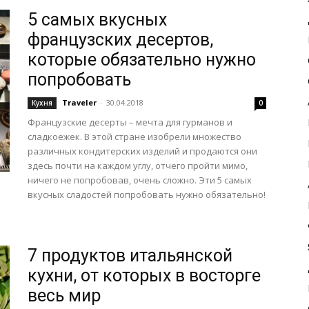
5 самых вкусных
французских десертов,
которые обязательно нужно
попробовать
Traveler
-
30.04.2018
Кухня
0
Французские десерты – мечта для гурманов и
сладкоежек. В этой стране изобрели множество
различных кондитерских изделий и продаются они
здесь почти на каждом углу, отчего пройти мимо,
ничего не попробовав, очень сложно. Эти 5 самых
вкусных сладостей попробовать нужно обязательно!
7 продуктов итальянской
кухни, от которых в восторге
весь мир