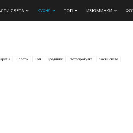
АСТИ СВЕТА
КУХНЯ
ТОП
ИЗЮМИНКИ
ФО
х
шруты
Советы
Топ
Традиции
Фотопрогулка
Части света