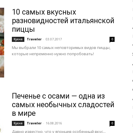
10 самых вкусных
разновидностей итальянской
пиццы
Traveler
-
03.07.2017
Кухня
0
Мы выбрали 10 самых неповторимых видов пиццы,
которые непременно нужно попробовать!
Печенье с осами — одна из
самых необычных сладостей
в мире
Traveler
-
16.08.2016
Кухня
0
Давно известно, что у японцев особенный вкус...