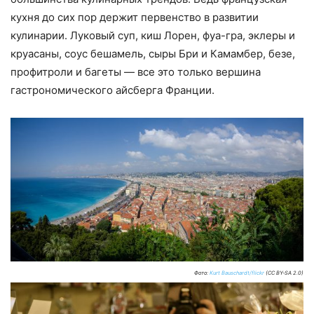
кухня до сих пор держит первенство в развитии
кулинарии. Луковый суп, киш Лорен, фуа-гра, эклеры и
круасаны, соус бешамель, сыры Бри и Камамбер, безе,
профитроли и багеты — все это только вершина
гастрономического айсберга Франции.
Фото:
Kurt Bauschardt/flickr
(CC BY-SA 2.0)