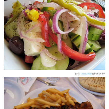
Фото:
Titanas/flickr
(CC BY-SA 2.0)