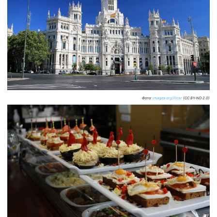
Фото:
imagea.org/flickr
(CC BY-ND 2.0)