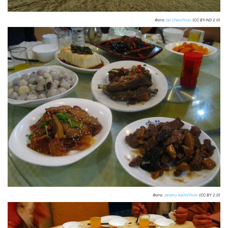
Фото:
Ian Chen/flickr
(CC BY-ND 2.0)
Фото:
Jeremy Keith/flickr
(CC BY 2.0)