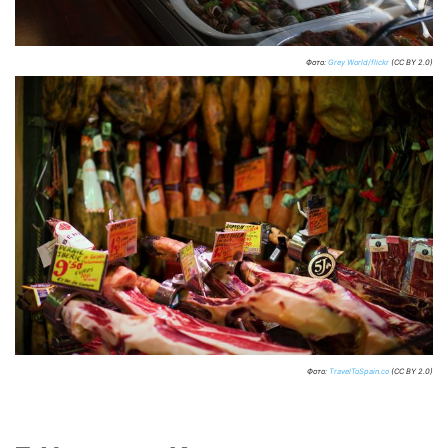
Фото:
Grey World/flickr
(CC BY 2.0)
Фото:
TravelToSpain.co
(CC BY 2.0)