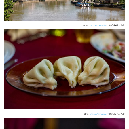
Фото:
Alexxx Malev/flickr
(CC BY-SA 2.0)
Фото:
Casal Partiu/flickr
(CC BY-SA 2.0)