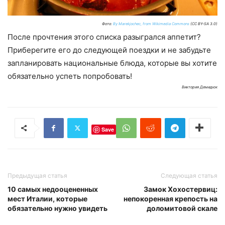
Фото:
By Marekjochec, from Wikimedia Commons
(CC BY-SA 3.0)
После прочтения этого списка разыгрался аппетит?
Приберегите его до следующей поездки и не забудьте
запланировать национальные блюда, которые вы хотите
обязательно успеть попробовать!
Виктория Демидюк
Save
Предыдущая статья
Следующая статья
10 самых недооцененных
Замок Хохостервиц:
мест Италии, которые
непокоренная крепость на
обязательно нужно увидеть
доломитовой скале