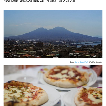
неаполитанской пиццы. И она того стоит!
Фото:
Carlo Raso/flickr
(Public domain)