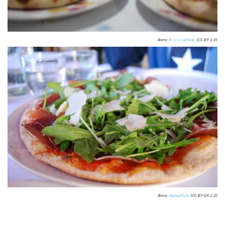
Фото:
N i c o l a/flickr
(CC BY 2.0)
Фото:
Alpha/flickr
(CC BY-SA 2.0)