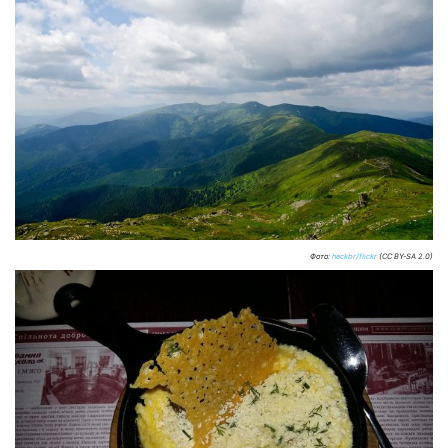
Фото:
heckbr/flickr
(CC BY-SA 2.0)