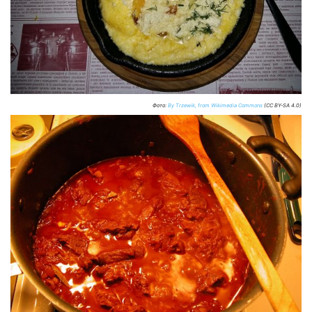
Фото:
By Trzewik, from Wikimedia Commons
(CC BY-SA 4.0)