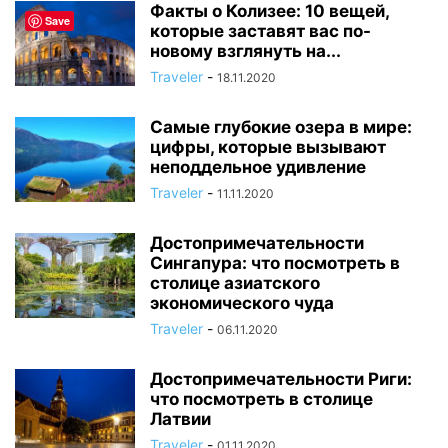
Факты о Колизее: 10 вещей,
Save
которые заставят вас по-
новому взглянуть на...
Traveler
-
18.11.2020
Самые глубокие озера в мире:
цифры, которые вызывают
неподдельное удивление
Traveler
-
11.11.2020
Достопримечательности
Сингапура: что посмотреть в
столице азиатского
экономического чуда
Traveler
-
06.11.2020
Достопримечательности Риги:
что посмотреть в столице
Латвии
Traveler
-
01.11.2020