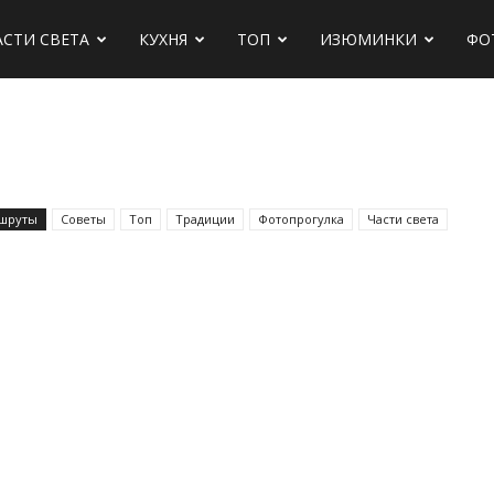
АСТИ СВЕТА
КУХНЯ
ТОП
ИЗЮМИНКИ
ФО
х
шруты
Советы
Топ
Традиции
Фотопрогулка
Части света