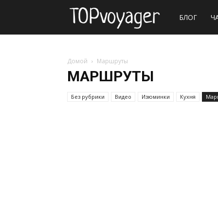
Сайт
БЛОГ
Ч
о
Домой
Маршруты
МАРШРУТЫ
путешествия
Без рубрики
Видео
Изюминки
Кухня
Мар