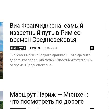
Виа Франчиджена: самый
известный путь в Рим со
времен Средневековья
Traveler
-
18.07.2023
Маршруты
0
Виа Франчиджена (дорога франков) — это древняя
дорога, которая была самым известным путем в Рим
со времен Средневековья
Маршрут Париж — Мюнхен:
что посмотреть по дороге