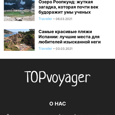
Озеро Роопкунд: жуткая
загадка, которая почти век
будоражит умы ученых
Traveler
-
06.03.2021
Самые красивые пляжи
Испании: лучшие места для
любителей изысканной неги
Traveler
-
03.03.2021
О НАС