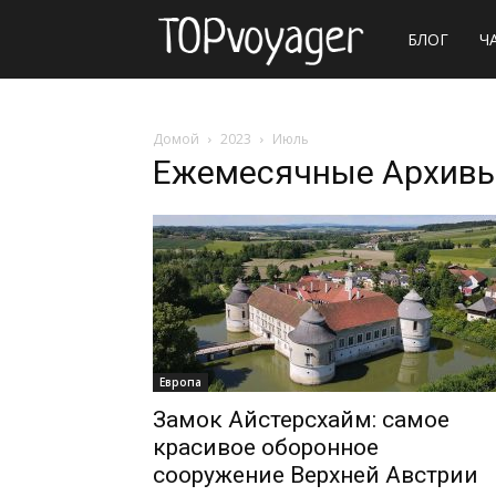
Сайт
БЛОГ
Ч
о
Домой
2023
Июль
Ежемесячные Архивы
путешествия
Европа
Замок Айстерсхайм: самое
красивое оборонное
сооружение Верхней Австрии