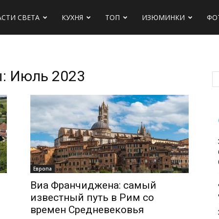
АСТИ СВЕТА
КУХНЯ
ТОП
ИЗЮМИНКИ
ФО
: Июль 2023
х
Европа
Виа Франчиджена: самый
известный путь в Рим со
времен Средневековья