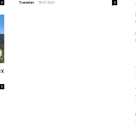
Traveler
-
18.07.2023
0
0
их
0