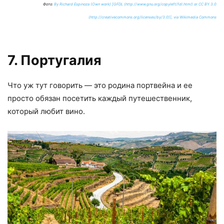
Фото:
By Richard Espinoza (Own work) [GFDL (http://www.gnu.org/copyleft/fdl.html) or CC BY 3.0
(http://creativecommons.org/licenses/by/3.0)], via Wikimedia Commons
7. Португалия
Что уж тут говорить — это родина портвейна и ее
просто обязан посетить каждый путешественник,
который любит вино.