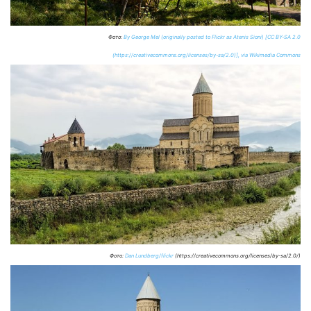
Фото:
By George Mel (originally posted to Flickr as Atenis Sioni) [CC BY-SA 2.0
(https://creativecommons.org/licenses/by-sa/2.0)], via Wikimedia Commons
Фото:
Dan Lundberg/flickr
(https://creativecommons.org/licenses/by-sa/2.0/)