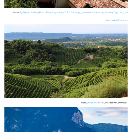
Фото:
By Megan Mallen (Flickr: Piemonte, Italy) [CC BY 2.0 (http://creativecommons.org/licenses/by/2.0)], via
Wikimedia Commons
Фото:
pixabay.com
(CC0 Creative Commons)