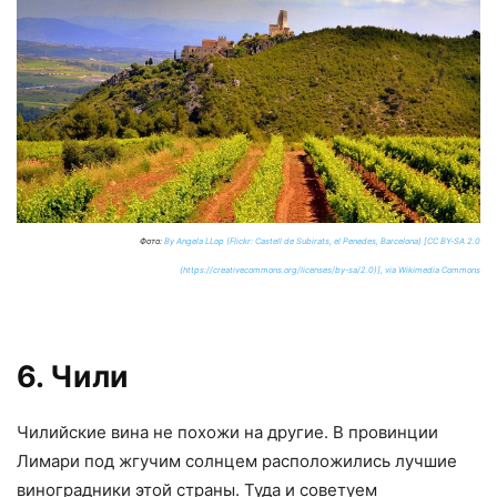
Фото:
By Angela LLop (Flickr: Castell de Subirats, el Penedes, Barcelona) [CC BY-SA 2.0
(https://creativecommons.org/licenses/by-sa/2.0)], via Wikimedia Commons
6. Чили
Чилийские вина не похожи на другие. В провинции
Лимари под жгучим солнцем расположились лучшие
виноградники этой страны. Туда и советуем