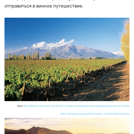
отправиться в винное путешествие.
Фото:
By Fsanchezs (Own work) [CC BY-SA 3.0 (https://creativecommons.org/licenses/by-sa/3.0) or GFDL
(http://www.gnu.org/copyleft/fdl.html)], via Wikimedia Commons