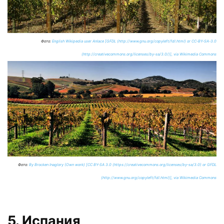
Фото:
​English Wikipedia user Anlace [GFDL (http://www.gnu.org/copyleft/fdl.html) or CC-BY-SA-3.0
(http://creativecommons.org/licenses/by-sa/3.0/)], via Wikimedia Commons
Фото:
By Brocken Inaglory (Own work) [CC BY-SA 3.0 (https://creativecommons.org/licenses/by-sa/3.0) or GFDL
(http://www.gnu.org/copyleft/fdl.html)], via Wikimedia Commons
5. Испания