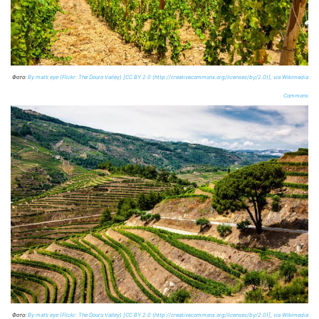
Фото:
By mat’s eye (Flickr: The Douro Valley) [CC BY 2.0 (http://creativecommons.org/licenses/by/2.0)], via Wikimedia
Commons
Фото:
By mat’s eye (Flickr: The Douro Valley) [CC BY 2.0 (http://creativecommons.org/licenses/by/2.0)], via Wikimedia