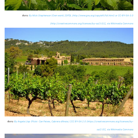
Фото:
By Mick Stephenson (Own work) [GFDL (http://www.gnu.org/copyleft/fdl.html) or CC-BY-SA-3.0
(http://creativecommons.org/licenses/by-sa/3.0/)], via Wikimedia Commons
Фото:
By Angela Llop (Flickr: Can Feixes, Cabrera d’Anoia.) [CC BY-SA 2.0 (https://creativecommons.org/licenses/by-
sa/2.0)], via Wikimedia Commons