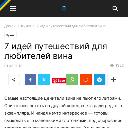
Домой
Кухня
7 идей путешествий для любителей вина
Кухня
7 идей путешествий для
любителей вина
1332
01.03.2018
Save
Самые настоящие ценители вина не пьют его литрами.
Они готовы лететь на другой конец света ради редкого
экземпляра. И найдя нечто интересное — готовы
смаковать его маленькими глоточками, под очарование
теплого летнего вечера и прекрасный вид вокруг.