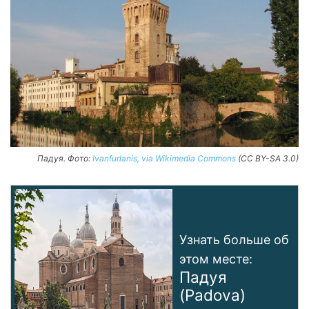
Падуя. Фото:
Ivanfurlanis, via Wikimedia Commons
(CC BY-SA 3.0)
Узнать больше об
этом месте:
Падуя
(Padova)