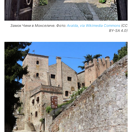
Замок Чини в Монселиче. Фото:
Avalda, via Wikimedia Commons
(CC
BY-SA 4.0)