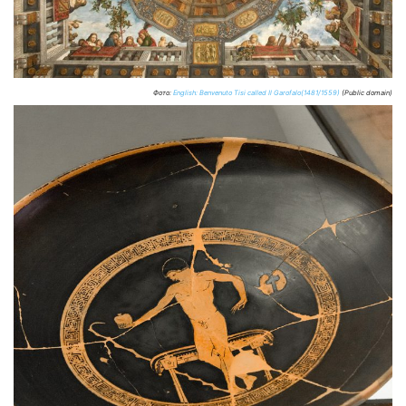
Фото:
English: Benvenuto Tisi called Il Garofalo(1481/1559)
(Public domain)