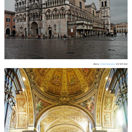
Фото:
Vitold Muratov
(CC BY-SA)