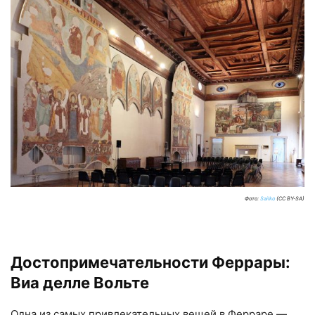
Фото:
Sailko
(CC BY-SA)
Достопримечательности Феррары:
Виа делле Вольте
Одна из самых привлекательных вещей в Ферраре —