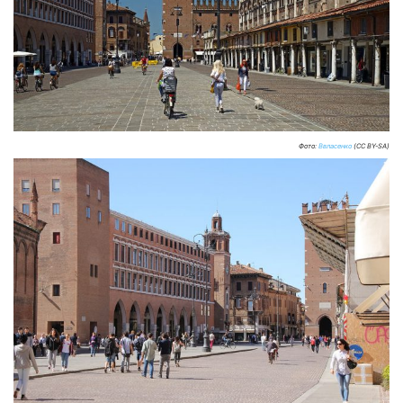
Фото:
Ввласенко
(CC BY-SA)