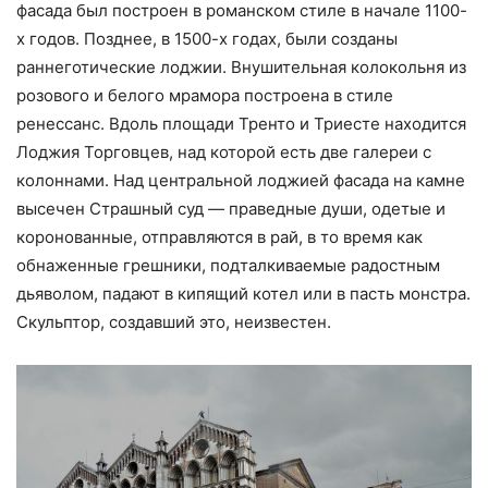
фасада был построен в романском стиле в начале 1100-
х годов. Позднее, в 1500-х годах, были созданы
раннеготические лоджии. Внушительная колокольня из
розового и белого мрамора построена в стиле
ренессанс. Вдоль площади Тренто и Триесте находится
Лоджия Торговцев, над которой есть две галереи с
колоннами. Над центральной лоджией фасада на камне
высечен Страшный суд — праведные души, одетые и
коронованные, отправляются в рай, в то время как
обнаженные грешники, подталкиваемые радостным
дьяволом, падают в кипящий котел или в пасть монстра.
Скульптор, создавший это, неизвестен.