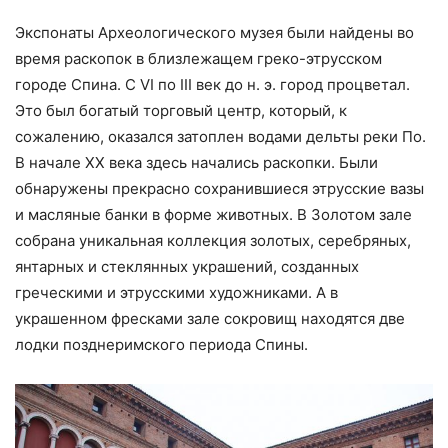
Экспонаты Археологического музея были найдены во
время раскопок в близлежащем греко-этрусском
городе Спина. С VI по III век до н. э. город процветал.
Это был богатый торговый центр, который, к
сожалению, оказался затоплен водами дельты реки По.
В начале ХХ века здесь начались раскопки. Были
обнаружены прекрасно сохранившиеся этрусские вазы
и масляные банки в форме животных. В Золотом зале
собрана уникальная коллекция золотых, серебряных,
янтарных и стеклянных украшений, созданных
греческими и этрусскими художниками. А в
украшенном фресками зале сокровищ находятся две
лодки позднеримского периода Спины.