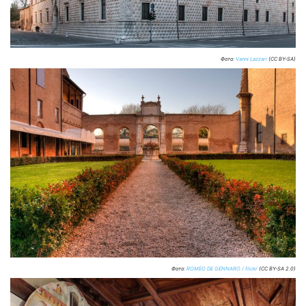
Фото:
Vanni Lazzari
(CC BY-SA)
Фото:
ROMEO DE GENNARO / flickr
(CC BY-SA 2.0)