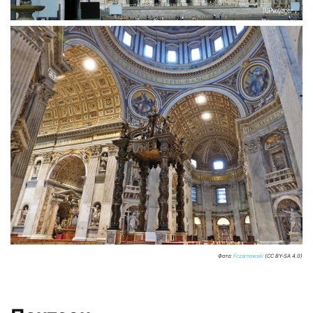
Фото:
Fczarnowski
(CC BY-SA 4.0)