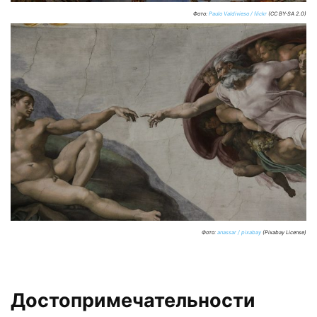
Фото:
Paulo Valdivieso / flickr
(CC BY-SA 2.0)
Фото:
anassar / pixabay
(Pixabay License)
Достопримечательности