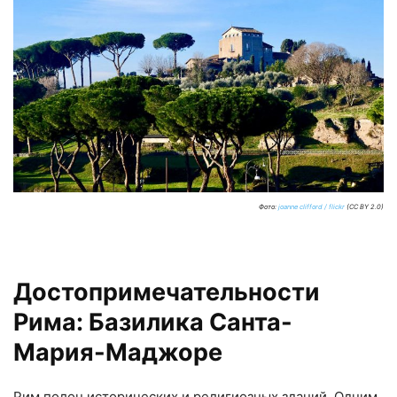
Фото:
joanne clifford / flickr
(CC BY 2.0)
Достопримечательности
Рима: Базилика Санта-
Мария-Маджоре
Рим полон исторических и религиозных зданий. Одним