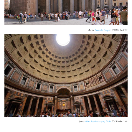
Фото:
Roberta Dragan
(CC BY-SA 2.5)
Фото:
Glen Scarborough / flickr
(CC BY-SA 2.0)