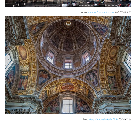
Фото:
www.all-free-photos.com
(CC BY-SA 2.5)
Фото:
Gary Campbell-Hall / flickr
(CC BY 2.0)