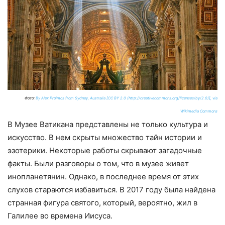
Фото:
By Alex Proimos from Sydney, Australia [CC BY 2.0 (http://creativecommons.org/licenses/by/2.0)], via
Wikimedia Commons
В Музее Ватикана представлены не только культура и
искусство. В нем скрыты множество тайн истории и
эзотерики. Некоторые работы скрывают загадочные
факты. Были разговоры о том, что в музее живет
инопланетянин. Однако, в последнее время от этих
слухов стараются избавиться. В 2017 году была найдена
странная фигура святого, который, вероятно, жил в
Галилее во времена Иисуса.