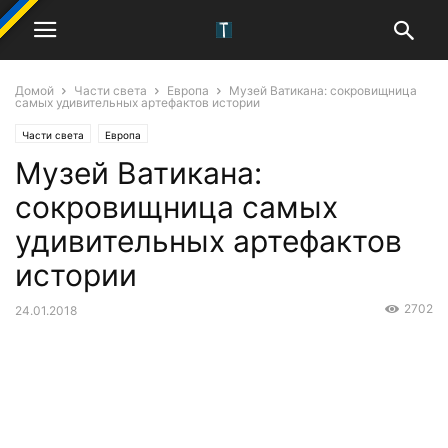
Домой
Части света
Европа
Музей Ватикана: сокровищница
самых удивительных артефактов истории
Части света
Европа
Музей Ватикана:
сокровищница самых
удивительных артефактов
истории
2702
24.01.2018