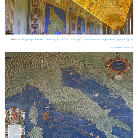
Фото:
By Владимир Шеляпин (Own work) [CC BY-SA 3.0 (https://creativecommons.org/licenses/by-sa/3.0)], via
Wikimedia Commons