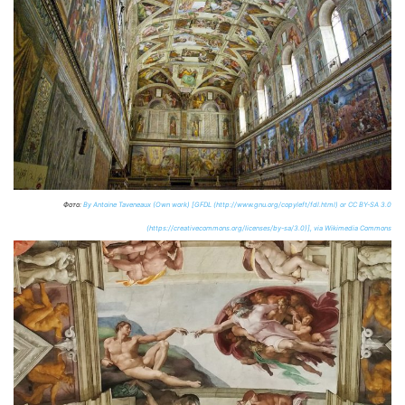
Фото:
By Antoine Taveneaux (Own work) [GFDL (http://www.gnu.org/copyleft/fdl.html) or CC BY-SA 3.0
(https://creativecommons.org/licenses/by-sa/3.0)], via Wikimedia Commons