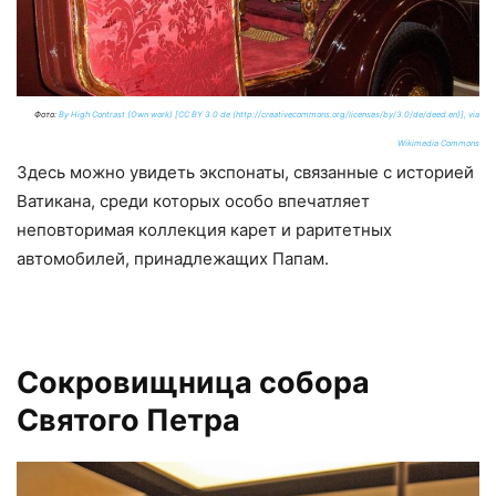
Фото:
By High Contrast (Own work) [CC BY 3.0 de (http://creativecommons.org/licenses/by/3.0/de/deed.en)], via
Wikimedia Commons
Здесь можно увидеть экспонаты, связанные с историей
Ватикана, среди которых особо впечатляет
неповторимая коллекция карет и раритетных
автомобилей, принадлежащих Папам.
Сокровищница собора
Святого Петра