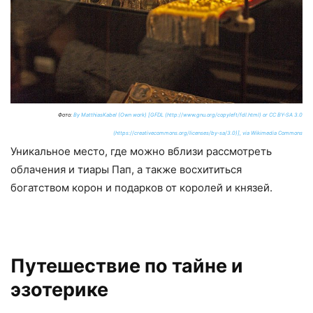
Фото:
By MatthiasKabel (Own work) [GFDL (http://www.gnu.org/copyleft/fdl.html) or CC BY-SA 3.0
(https://creativecommons.org/licenses/by-sa/3.0)], via Wikimedia Commons
Уникальное место, где можно вблизи рассмотреть
облачения и тиары Пап, а также восхититься
богатством корон и подарков от королей и князей.
Путешествие по тайне и
эзотерике