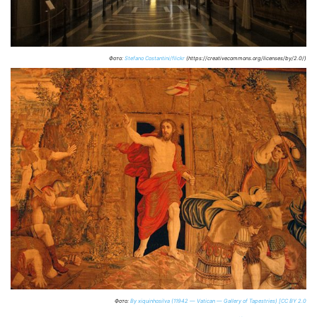
Фото:
Stefano Costantini/flickr
(https://creativecommons.org/licenses/by/2.0/)
Фото:
By xiquinhosilva (11942 — Vatican — Gallery of Tapestries) [CC BY 2.0