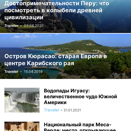
Достопримечательности Перу: что
посмотреть в колыбели древней
цивилизации
Traveler
-
03.08.2020
Остров Кюрасао: старая Европа в
центре Карибского рая
Traveler
-
15.04.2019
Водопады Игуасу:
величественное чудо Южной
Америки
Traveler
-
31.01.2021
Национальный парк Меса-
Верде: место, открывающее