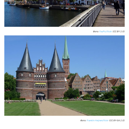
Фото:
FouPic/flickr
(CC BY 2.0)
Фото:
Franklin Heijnen/flickr
(CC BY-SA 2.0)