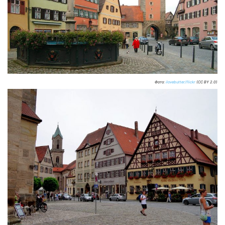
Фото:
ilovebutter/flickr
(CC BY 2.0)