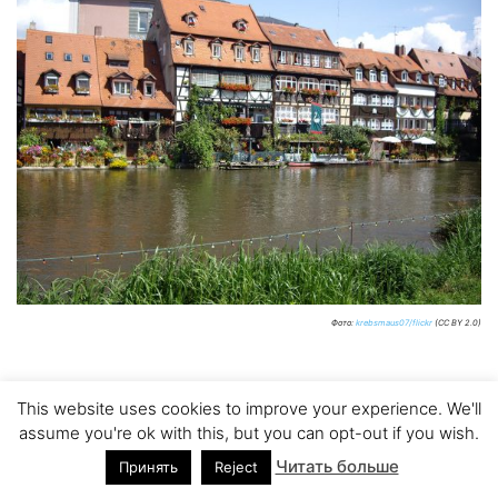
Фото:
krebsmaus07/flickr
(CC BY 2.0)
This website uses cookies to improve your experience. We'll
1. Бад-Мергентхайм
assume you're ok with this, but you can opt-out if you wish.
Читать больше
Принять
Reject
Бад-Мергентхайм – курортный баварский город, в