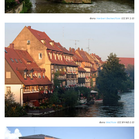
Фото:
Heribert Bechen/flickr
(CC BY 2.0)
Фото:
Mel/flickr
(CC BY-ND 2.0)