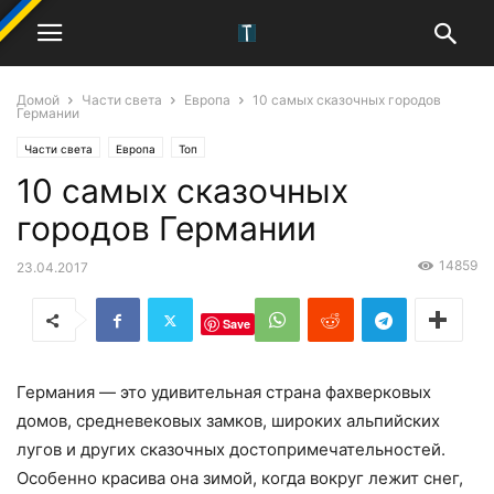
Домой
Части света
Европа
10 самых сказочных городов
Германии
Части света
Европа
Топ
10 самых сказочных
городов Германии
14859
23.04.2017
Save
Германия — это удивительная страна фахверковых
домов, средневековых замков, широких альпийских
лугов и других сказочных достопримечательностей.
Особенно красива она зимой, когда вокруг лежит снег,