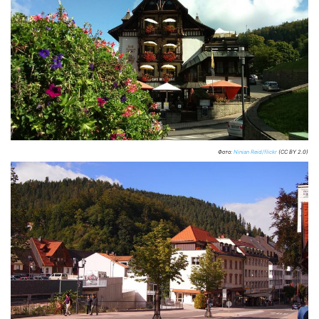
Фото:
Ninian Reid/flickr
(CC BY 2.0)