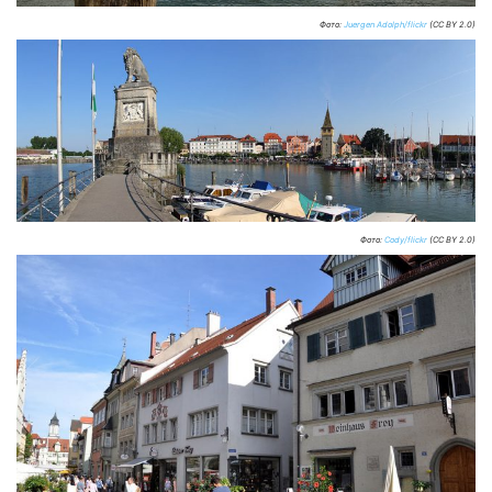
Фото:
Juergen Adolph/flickr
(CC BY 2.0)
Фото:
Cody/flickr
(CC BY 2.0)