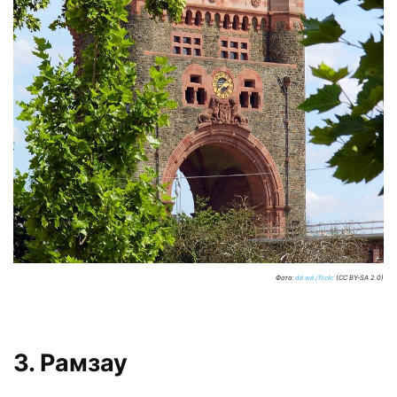
Фото:
dé.wé./flickr
(CC BY-SA 2.0)
3. Рамзау