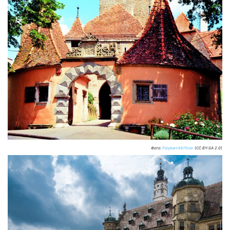
Фото:
Polybert49/flickr
(CC BY-SA 2.0)