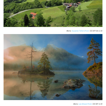
Фото:
Susanne Tofern/flickr
(CC BY-SA 2.0)
Фото:
Leo Moser/flickr
(CC BY 2.0)