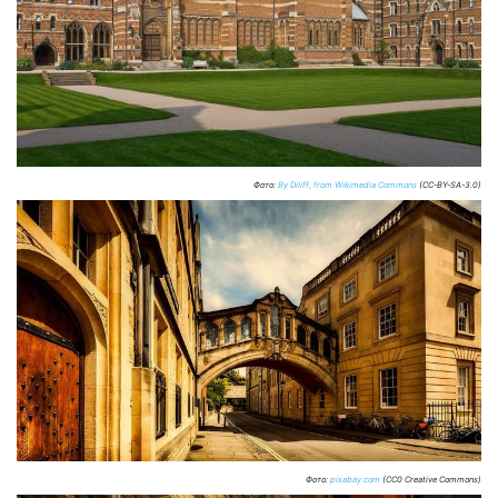
Фото:
By Diliff, from Wikimedia Commons
(CC-BY-SA-3.0)
Фото:
pixabay.com
(CC0 Creative Commons)