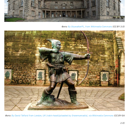
Фото:
By SkywalkerPL, from Wikimedia Commons
(CC BY 3.0)
Фото:
By David Telford from London, UK (robin hoodUploaded by Snowmanradio), via Wikimedia Commons
(CC BY-SA
2.0)