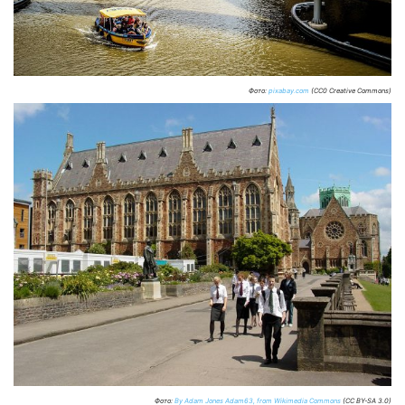
Фото:
pixabay.com
(CC0 Creative Commons)
Фото:
By Adam Jones Adam63, from Wikimedia Commons
(CC BY-SA 3.0)