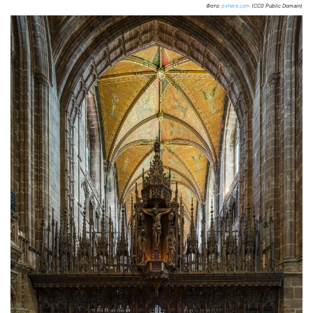
Фото:
pxhere.com
(CC0 Public Domain)