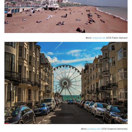
Фото:
maxpixel.net
(CC0 Public Domain)
Фото:
pixabay.com
(CC0 Creative Commons)