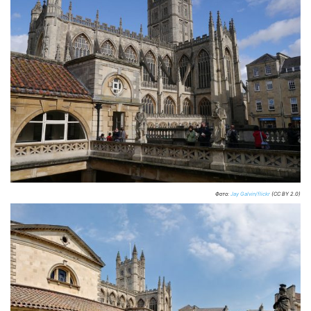
Фото:
Jay Galvin/flickr
(CC BY 2.0)