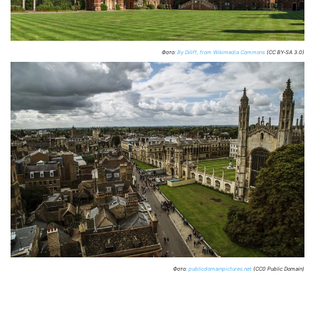
Фото:
By Diliff, from Wikimedia Commons
(CC BY-SA 3.0)
Фото:
publicdomainpictures.net
(CC0 Public Domain)