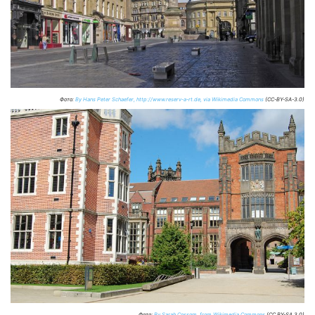
Фото:
By Hans Peter Schaefer, http://www.reserv-a-rt.de, via Wikimedia Commons
(CC-BY-SA-3.0)
Фото:
By Sarah Cossom, from Wikimedia Commons
(CC BY-SA 3.0)