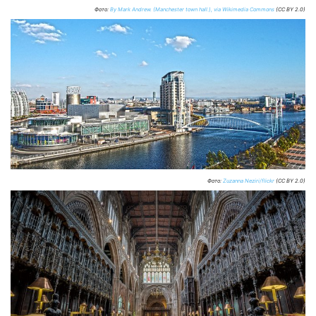
Фото:
By Mark Andrew. (Manchester town hall.), via Wikimedia Commons
(CC BY 2.0)
Фото:
Zuzanna Neziri/flickr
(CC BY 2.0)