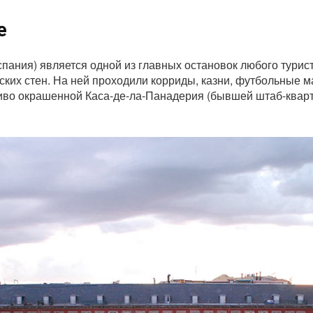
е
пания) является одной из главных остановок любого тури
ких стен. На ней проходили корриды, казни, футбольные м
иво окрашенной Каса-де-ла-Панадерия (бывшей штаб-кварт