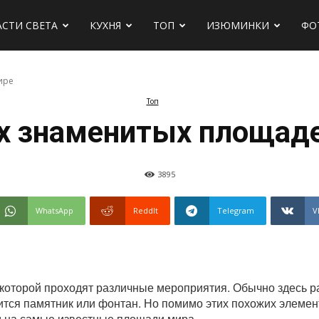
АСТИ СВЕТА
КУХНЯ
ТОП
ИЗЮМИНКИ
ФО
ире
Топ
х
х знаменитых площаде
3895
WhatsApp
ReddIt
Telegram
V
 которой проходят различные мероприятия. Обычно здесь р
дится памятник или фонтан. Но помимо этих похожих элеме
м на самые известные площади мира.