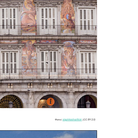
Фото:
xiquinhosilva/flickr
(CC BY 2.0)