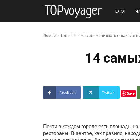
Сайт
БЛОГ
Ч
о
Домой
Топ
14 самых знаменитых площадей в м
путешествия
14 самы
Facebook
Twitter
Save
Почти в каждом городе есть площадь, на
рестораны. В центре, как правило, нахо
уникальную историю. Давайте посмотри