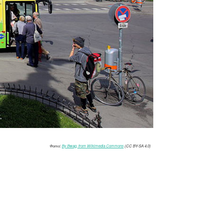
Фото:
By Bwag, from Wikimedia Commons
(CC BY-SA 4.0)