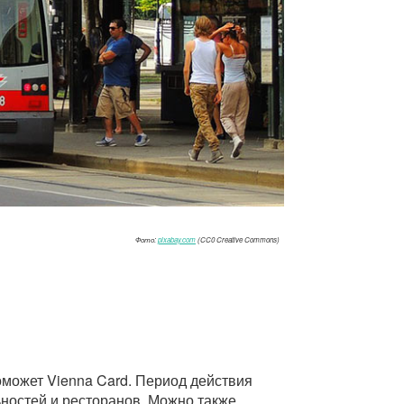
Фото:
pixabay.com
(CC0 Creative Commons)
поможет Vienna Card. Период действия
ьностей и ресторанов. Можно также