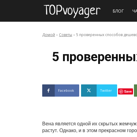
Сайт
БЛОГ
Ч
о
Домой
Советы
5 проверенных способов дешево
путешествия
5 проверенны
Facebook
Twitter
Save
Вена является одной их скрытых жемчужин
растут. Однако, и в этом прекрасном гор