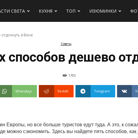
АСТИ СВЕТА
КУХНЯ
ТОП
ИЗЮМИНКИ
ФО
 отдохнуть в Вене
Советы
х
х способов дешево отд
1703
WhatsApp
ReddIt
Telegram
V
 Европы, но все больше туристов едут туда. А это, к сожа
оде можно сэкономить. Здесь вы найдете пять способов, как