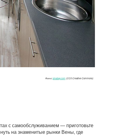
Фото:
pixabay.com
(CC0 Creative Commons)
ентах с самообслуживанием — приготовьте
януть на знаменитые рынки Вены, где