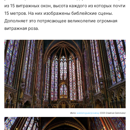
из 15 витражных окон, высота каждого из которых почти
15 метров. На них изображены библейские сцены.
Дополняет это потрясающее великолепие огромная
витражная роза.
Фото:
waldomiguez/pixabay
(CC0 Creative Commons)