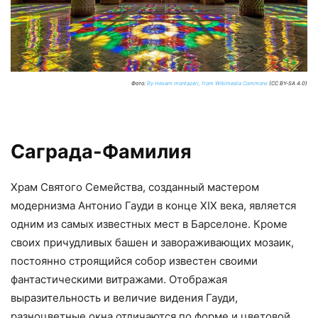
Фото:
By Hesam.montazeri, from Wikimedia Commons
(CC BY-SA 4.0)
Саграда-Фамилия
Храм Святого Семейства, созданный мастером
модернизма Антонио Гауди в конце XIX века, является
одним из самых известных мест в Барселоне. Кроме
своих причудливых башен и завораживающих мозаик,
постоянно строящийся собор известен своими
фантастическими витражами. Отображая
выразительность и величие видения Гауди,
разноцветные окна отличаются по форме и цветовой