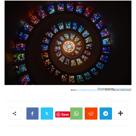
По материалам:
mymodernmet
Фото:
msandersmusic/pixabay
(CC0 Creative Commons)
Save