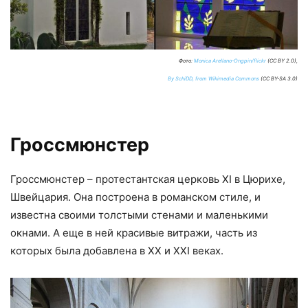
Фото:
Monica Arellano-Ongpin/flickr
(CC BY 2.0),
By SchiDD, from Wikimedia Commons
(CC BY-SA 3.0)
Гроссмюнстер
Гроссмюнстер – протестантская церковь XI в Цюрихе,
Швейцария. Она построена в романском стиле, и
известна своими толстыми стенами и маленькими
окнами. А еще в ней красивые витражи, часть из
которых была добавлена в XX и XXI веках.