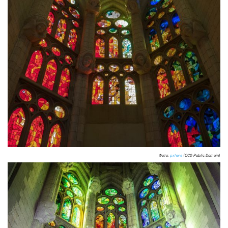
Фото:
pxhere
(CC0 Public Domain)