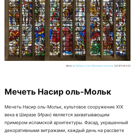
Фото:
By DeFacto, from Wikimedia Commons
(CC BY-SA 4.0)
Мечеть Насир оль-Мольк
Мечеть Насир оль-Мольк, культовое сооружение XIX
века в Ширазе (Иран) является захватывающим
примером исламской архитектуры. Фасад, украшенный
декоративными витражами, каждый день на рассвете