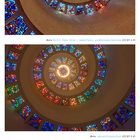
Фото:
By D.H. Parks (flickr — Daniel Parks), via Wikimedia Commons
(CC BY 2.0)
Фото:
John McStravick/flickr
(CC BY 2.0)