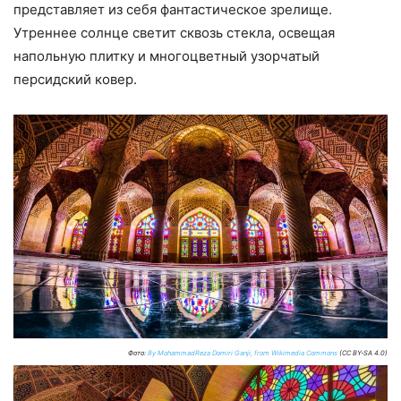
представляет из себя фантастическое зрелище.
Утреннее солнце светит сквозь стекла, освещая
напольную плитку и многоцветный узорчатый
персидский ковер.
Фото:
By MohammadReza Domiri Ganji, from Wikimedia Commons
(CC BY-SA 4.0)