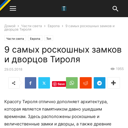
Домой
Части света
Европа
9 самых роскошных замков и
дворцов Тироля
Части света
Европа
Топ
9 самых роскошных замков
и дворцов Тироля
1955
29.05.2018
Save
Красоту Тироля отлично дополняет архитектура,
которая является памятником давно ушедшим
временам. Здесь расположены роскошные и
величественные замки и дворцы, а также древние