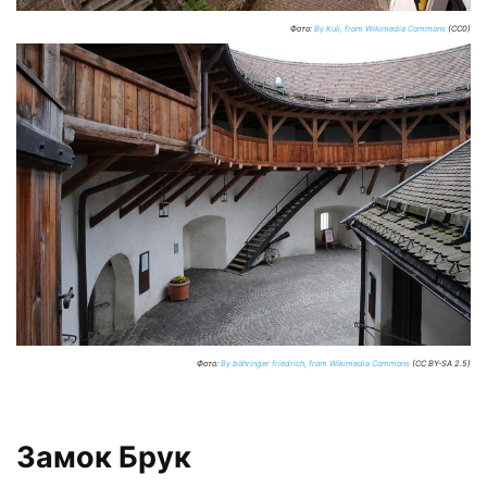
Фото:
By Kuli, from Wikimedia Commons
(CC0)
Фото:
By böhringer friedrich, from Wikimedia Commons
(CC BY-SA 2.5)
Замок Брук