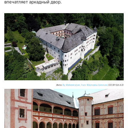
впечатляет аркадный двор.
Фото:
By Wolkenkratzer, from Wikimedia Commons
(CC BY-SA 4.0)