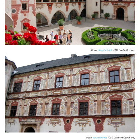
Фото:
maxpixel.net
(CC0 Public Domain)
Фото:
pixabay.com
(CC0 Creative Commons)