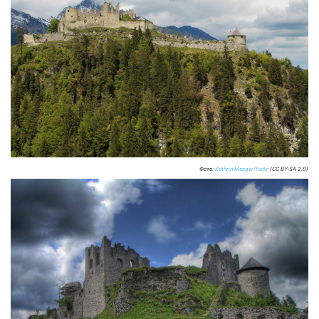
Фото:
Kathrin Mezger/flickr
(CC BY-SA 2.0)