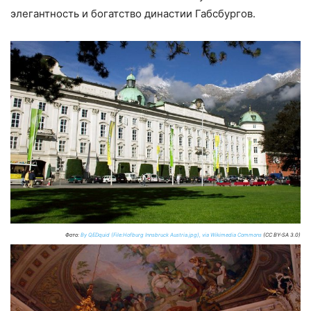
элегантность и богатство династии Габсбургов.
Фото:
By QEDquid (File:Hofburg Innsbruck Austria.jpg), via Wikimedia Commons
(CC BY-SA 3.0)