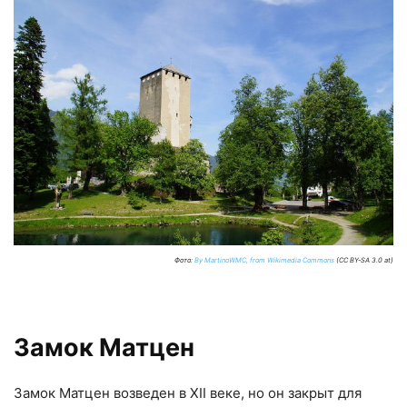
Фото:
By MartinoWMC, from Wikimedia Commons
(CC BY-SA 3.0 at)
Замок Матцен
Замок Матцен возведен в XII веке, но он закрыт для