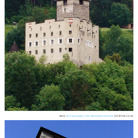
Фото:
By Franz Geiger, from Wikimedia Commons
(CC BY-SA 3.0 at)