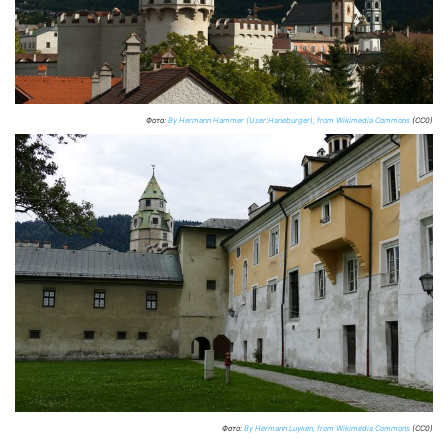
Фото:
By Hermann Hammer (User:Haneburger), from Wikimedia Commons
(CC0)
Фото:
By Hermann Luyken, from Wikimedia Commons
(CC0)