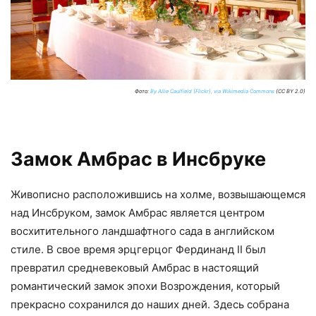
Фото:
By Allie Caulfield (Flickr), via Wikimedia Commons
(CC BY 2.0)
Замок Амбрас в Инсбруке
Живописно расположившись на холме, возвышающемся
над Инсбруком, замок Амбрас является центром
восхитительного ландшафтного сада в английском
стиле. В свое время эрцгерцог Фердинанд II был
превратил средневековый Амбрас в настоящий
романтический замок эпохи Возрождения, который
прекрасно сохранился до наших дней. Здесь собрана