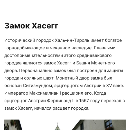
Замок Хасегг
Исторический городок Халь-ин-Тироль имеет богатое
горнодобывающее и чеканное наследие. Главными
достопримечательностями этого средневекового
городка являются замок Хасегг и Башня Монетного
двора. Первоначально замок был построен для защиты
города и соляных шахт. Монетный двор замка был
основан Сигизмундом, эрцгерцогом Австрии в XV веке.
Император Максимилиан I расширил его. Когда
эрцгерцог Австрии Фердинанд II в 1567 году переехал в
замок Хасегг, начался расцвет городка.