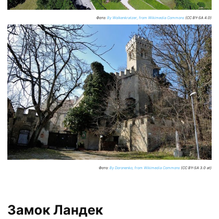
Фото:
By Wolkenkratzer, from Wikimedia Commons
(CC BY-SA 4.0)
Фото:
By Doronenko, from Wikimedia Commons
(CC BY-SA 3.0 at)
Замок Ландек