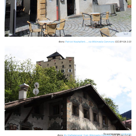
Фото:
Patrick Nouhailler’s…, via Wikimedia Commons
(CC BY-SA 3.0)
По материалам:
tyrol.com
Фото:
By SteFederspiel, from Wikimedia Commons
(CC BY-SA 3.0 at)