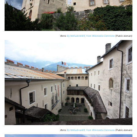
Фото:
By Mefusbren69, from Wikimedia Commons
(Public domain)
Фото:
By Mefusbren69, from Wikimedia Commons
(Public domain)