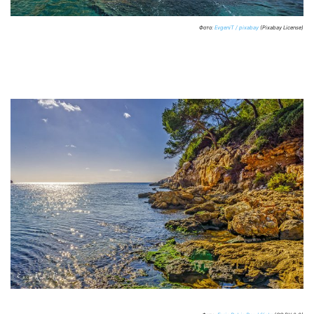
Фото:
EvgeniT / pixabay
(Pixabay License)