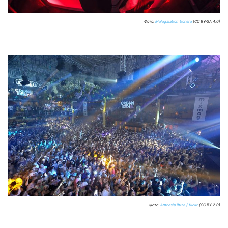
Фото:
Malagalabombonera
(CC BY-SA 4.0)
Фото:
Amnesia Ibiza / flickr
(CC BY 2.0)