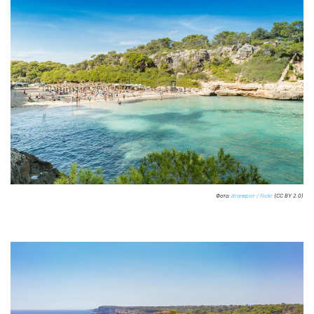
Фото:
dronepicr / flickr
(CC BY 2.0)