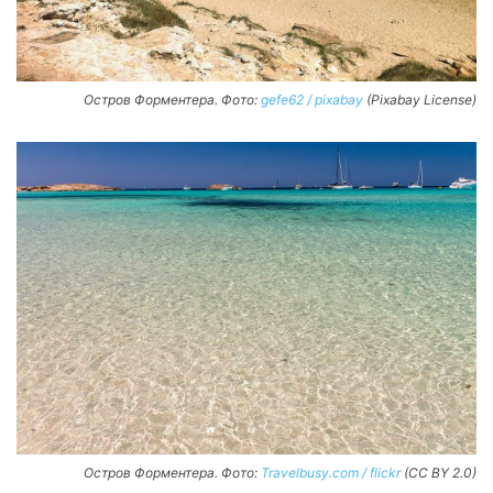
Остров Форментера. Фото:
gefe62 / pixabay
(Pixabay License)
Остров Форментера. Фото:
Travelbusy.com / flickr
(CC BY 2.0)