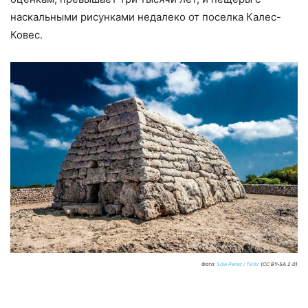
наскальными рисунками недалеко от поселка Калес-
Ковес.
Фото:
Sole Perez / flickr
(CC BY-SA 2.0)