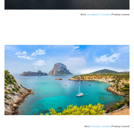
Фото:
sauvageibz1 / pixabay
(Pixabay License)
Фото:
marucha / pixabay
(Pixabay License)