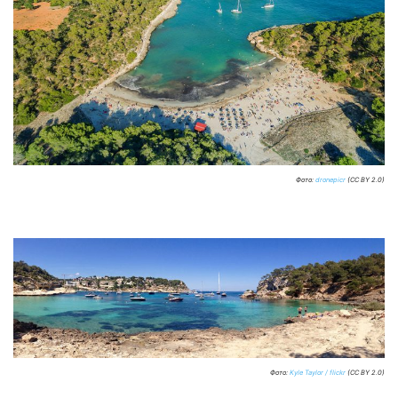
Фото:
dronepicr
(CC BY 2.0)
Фото:
Kyle Taylor / flickr
(CC BY 2.0)