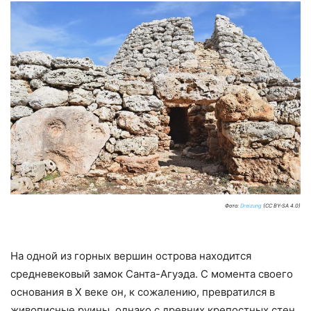
Фото:
Dreizung
(CC BY-SA 4.0)
На одной из горных вершин острова находится
средневековый замок Санта-Агуэда. С момента своего
основания в Х веке он, к сожалению, превратился в
живописные руины, однако с древних крепостных стен