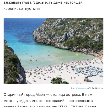
закрывать глаза. Здесь есть даже настоящая
каменистая пустыня!
Фото:
Maria Carmen
(CC BY-SA 3.0 es)
Старинный город Маон — столица острова. В нем
можно увидеть множество зданий, построенных в
период британской оккупации (1713-1783 гг). Среди