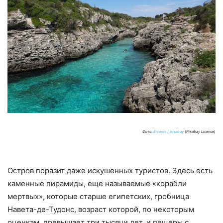
Фото:
Broesis / pixabay
(Pixabay License)
Остров поразит даже искушенных туристов. Здесь есть
каменные пирамиды, еще называемые «корабли
мертвых», которые старше египетских, гробница
Навета-де-Тудонс, возраст которой, по некоторым
оценкам, превышает три тысячи лет, и пещеры с