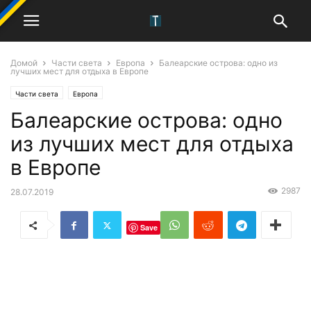
Домой
Части света
Европа
Балеарские острова: одно из
лучших мест для отдыха в Европе
Части света
Европа
Балеарские острова: одно
из лучших мест для отдыха
в Европе
2987
28.07.2019
Save