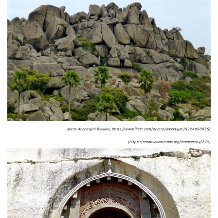
Фото: Anandajoti Bhikkhu, https://www.flickr.com/photos/anandajoti/9224890955/
(https://creativecommons.org/licenses/by/2.0/)