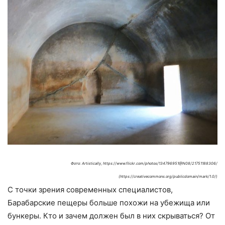
Фото: Artistically, https://www.flickr.com/photos/134796951@N08/21751188306/
(https://creativecommons.org/publicdomain/mark/1.0/)
С точки зрения современных специалистов,
Барабарские пещеры больше похожи на убежища или
бункеры. Кто и зачем должен был в них скрываться? От