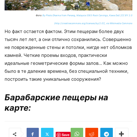
Фото:
By Photo Dharma from Penang, Malaysia (083 Rock Carvings, Kawa Dol) [CC BY 2.0
(http://creativecommons.org/licenses/by/2.0)], via Wikimedia Commons
Но факт остается фактом. Этим пещерам более двух
тысяч лет лет, а они отлично сохранились. Совершенно
не поврежденные стены и потолки, нигде нет обломков
камней. Четкие проемы входов, практически
идеальные геометрические формы залов… Как можно
было в те далекие времена, без специальной техники,
построить такие уникальные сооружения?
Барабарские пещеры на
карте:
Save