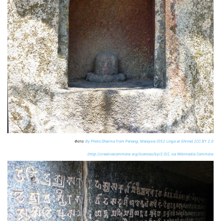
Фото:
By Photo Dharma from Penang, Malaysia (052 Linga at Shrine) [CC BY 2.0
(http://creativecommons.org/licenses/by/2.0)], via Wikimedia Commons