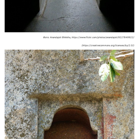
Фото: Anandajoti Bhikkhu, https://www.flickr.com/photos/anandajoti/9227649922/
(https://creativecommons.org/licenses/by/2.0/)