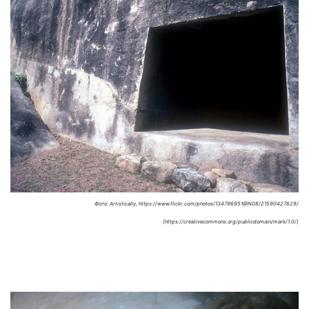
Фото: Artistically, https://www.flickr.com/photos/134796951@N08/21590427629/
(https://creativecommons.org/publicdomain/mark/1.0/)