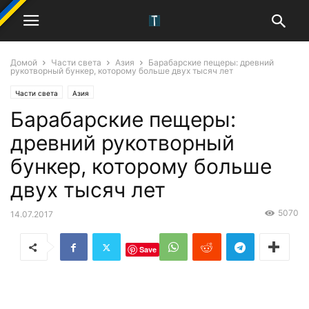
Домой
Части света
Азия
Барабарские пещеры: древний
рукотворный бункер, которому больше двух тысяч лет
Части света
Азия
Барабарские пещеры:
древний рукотворный
бункер, которому больше
двух тысяч лет
5070
14.07.2017
Save