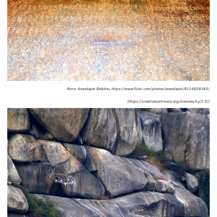
Фото: Anandajoti Bhikkhu, https://www.flickr.com/photos/anandajoti/9224609385/
(https://creativecommons.org/licenses/by/2.0/)