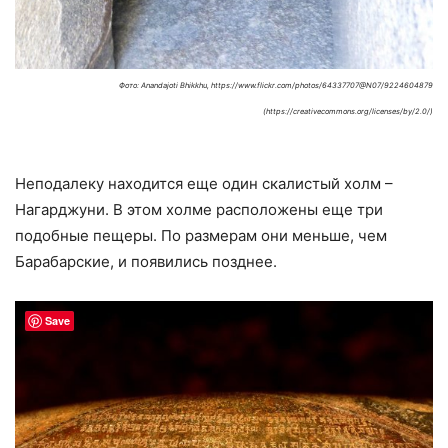
Фото: Anandajoti Bhikkhu, https://www.flickr.com/photos/64337707@N07/9224604879
(https://creativecommons.org/licenses/by/2.0/)
Неподалеку находится еще один скалистый холм –
Нагарджуни. В этом холме расположены еще три
подобные пещеры. По размерам они меньше, чем
Барабарские, и появились позднее.
Save