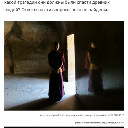
какой трагедии они должны были спасти древних
людей? Ответы на эти вопросы пока не найдены…
Фото: Anandajoti Bhikkhu, https://www.flickr.com/photos/anandajoti/9227379552/
(https://creativecommons.org/licenses/by/2.0/)