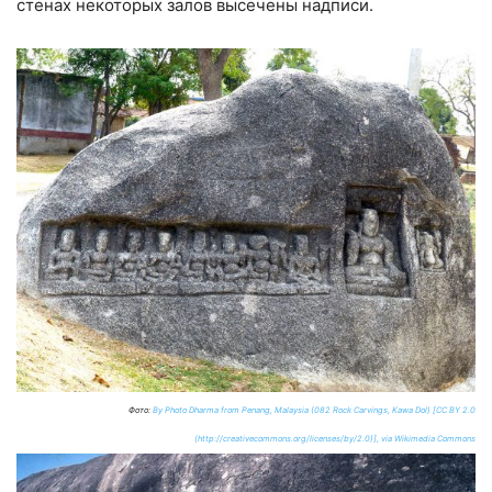
стенах некоторых залов высечены надписи.
Фото:
By Photo Dharma from Penang, Malaysia (082 Rock Carvings, Kawa Dol) [CC BY 2.0
(http://creativecommons.org/licenses/by/2.0)], via Wikimedia Commons