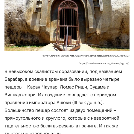
Фото: Anandajoti Bhikkhu, https://www.flickr.com/photos/anandajoti/9227394172/
(https://creativecommons.org/licenses/by/2.0/)
В невысоком скалистом образовании, под названием
Барабар, в древние времена было вырезано четыре
пещеры – Каран Чаупар, Ломас Риши, Судама и
Вишваджопри. Их создание совпадает с периодом
правления императора Ашоки (III век до н.э.).
Большинство пещер состоят из двух помещений –
прямоугольного и круглого, которые с невероятной
тщательностью были вырезаны в граните. И так же
тщательно отполированы.