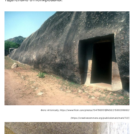
Фото: Artistically, https://www.flickr.com/photos/134796951@N08/21589299860/
(https://creativecommons.org/publicdomain/mark/1.0/)