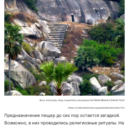
Фото: Artistically, https://www.flickr.com/photos/134796951@N08/21589457338/
(https://creativecommons.org/publicdomain/mark/1.0/)
Предназначение пещер до сих пор остается загадкой.
Возможно, в них проводились религиозные ритуалы. На