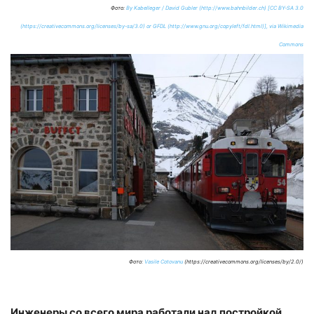
Фото:
By Kabelleger / David Gubler (http://www.bahnbilder.ch) [CC BY-SA 3.0
(https://creativecommons.org/licenses/by-sa/3.0) or GFDL (http://www.gnu.org/copyleft/fdl.html)], via Wikimedia
Commons
Фото:
Vasile Cotovanu
(https://creativecommons.org/licenses/by/2.0/)
Инженеры со всего мира работали над постройкой