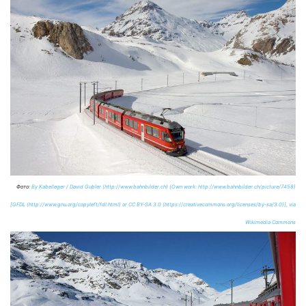
Фото:
By Kabelleger / David Gubler (http://www.bahnbilder.ch) (Own work: http://www.bahnbilder.ch/picture/7458)
[GFDL (http://www.gnu.org/copyleft/fdl.html) or CC BY-SA 3.0 (https://creativecommons.org/licenses/by-sa/3.0)], via
Wikimedia Commons