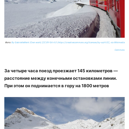
Фото:
By GabrielleMerk (Own work) [CC BY-SA 4.0 (https://creativecommons.org/licenses/by-sa/4.0)], via Wikimedia
Commons
За четыре часа поезд проезжает 145 километров —
расстояние между конечными остановками линии.
При этом он поднимается в гору на 1800 метров