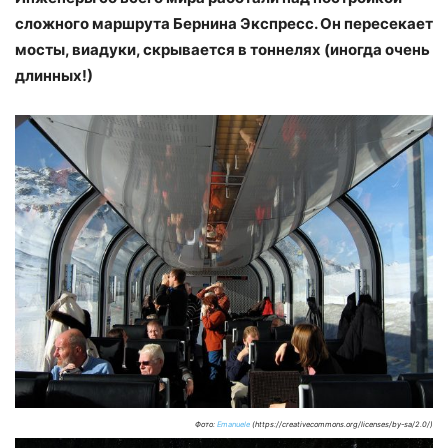
сложного маршрута Бернина Экспресс. Он пересекает
мосты, виадуки, скрывается в тоннелях (иногда очень
длинных!)
Фото:
Emanuele
(https://creativecommons.org/licenses/by-sa/2.0/)