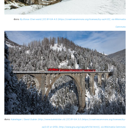
Фото:
By Etsius (Own work) [CC BY-SA 4.0 (https://creativecommons.org/licenses/by-sa/4.0)], via Wikimedia
Commons
Фото:
Kabelleger / David Gubler (http://www.bahnbilder.ch) [CC BY-SA 3.0 (https://creativecommons.org/licenses/by-
sa/3.0) or GFDL (http://www.gnu.org/copyleft/fdl.html)], via Wikimedia Commons