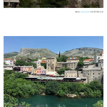
Фото:
taver/flickr
(CC BY-ND 2.0)