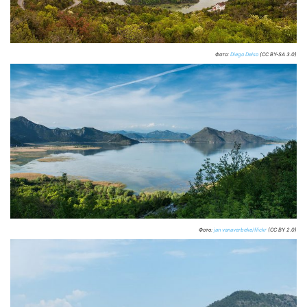
Фото:
Diego Delso
(CC BY-SA 3.0)
Фото:
jan vanaverbeke/flickr
(CC BY 2.0)