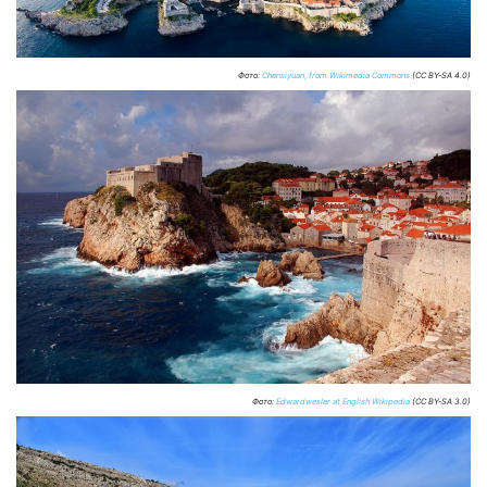
Фото:
Chensiyuan, from Wikimedia Commons
(CC BY-SA 4.0)
Фото:
Edwardwexler at English Wikipedia
(CC BY-SA 3.0)