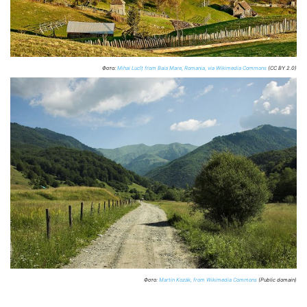
Фото:
Mihai Lucîț from Baia Mare, Romania, via Wikimedia Commons
(CC BY 2.0)
Фото:
Martin Kozák, from Wikimedia Commons
(Public domain)