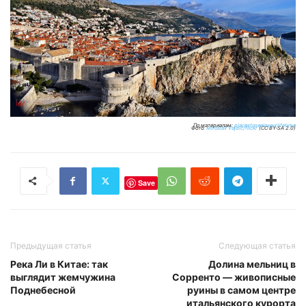
По материалам:
placestoseeinyourlifetime
Фото:
Miroslav Vajdic/flickr
(CC BY-SA 2.0)
Save
Предыдущая статья
Следующая статья
Река Ли в Китае: так
Долина мельниц в
выглядит жемчужина
Сорренто — живописные
Поднебесной
руины в самом центре
итальянского курорта