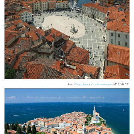
Фото:
Plamen Agov • studiolemontree.com
(CC BY-SA 3.0)