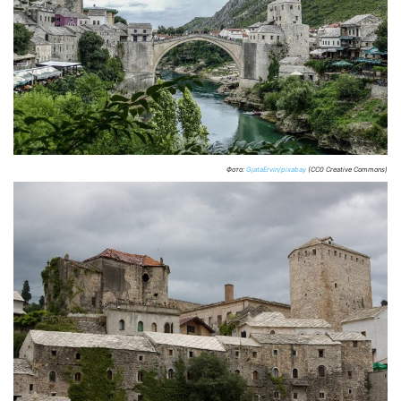
Фото:
GjataErvin/pixabay
(CC0 Creative Commons)