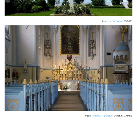
Фото:
Hiroki Ogawa
(CC BY)
Фото:
Pauline_17 / pixabay
(Pixabay License)