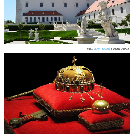
Фото:
BeJan / pixabay
(Pixabay License)