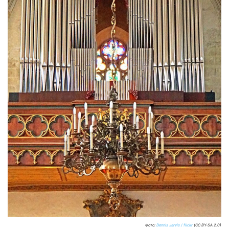
Фото:
Dennis Jarvis / flickr
(CC BY-SA 2.0)