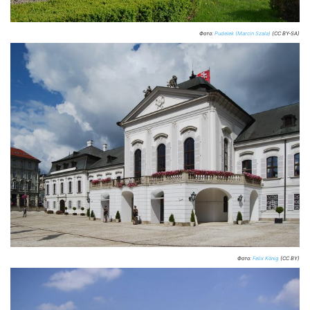
Фото:
Pudelek (Marcin Szala)
(CC BY-SA)
Фото:
Felix König
(CC BY)