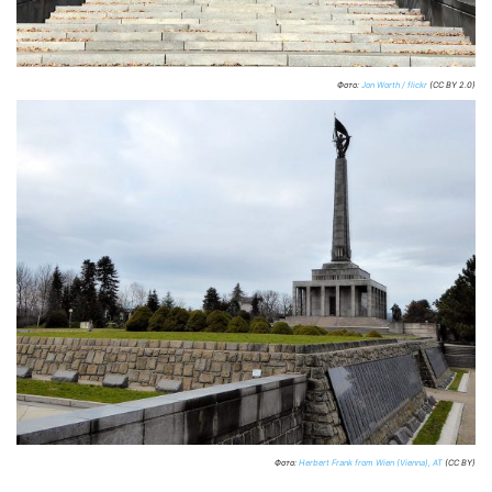
Фото:
Jon Worth / flickr
(CC BY 2.0)
Фото:
Herbert Frank from Wien (Vienna), AT
(CC BY)