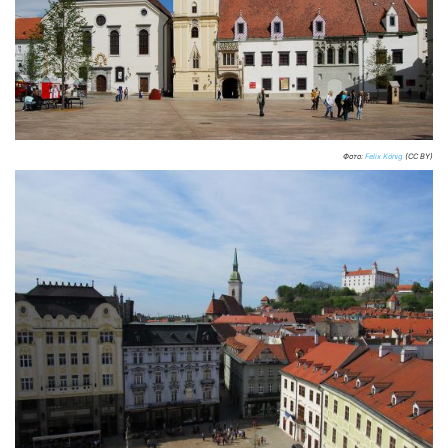
Фото:
Felix König
(CC BY)