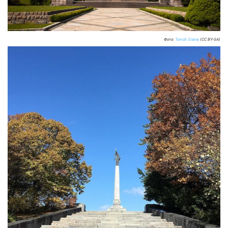
Фото:
Tomáš Slabej
(CC BY-SA)