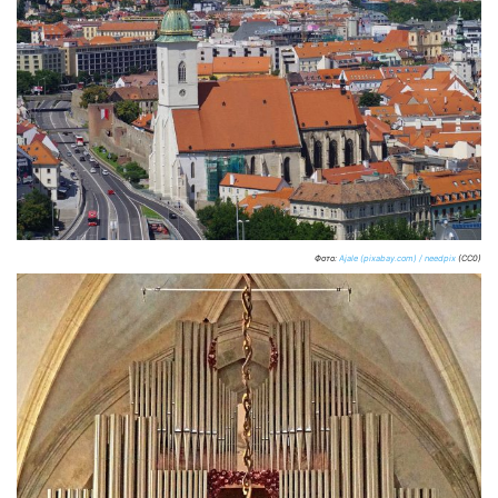
Фото:
Ajale (pixabay.com) / needpix
(CC0)