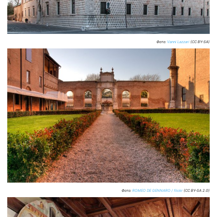
Фото:
Vanni Lazzari
(CC BY-SA)
Фото:
ROMEO DE GENNARO / flickr
(CC BY-SA 2.0)