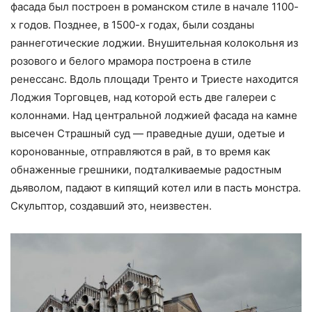
фасада был построен в романском стиле в начале 1100-
х годов. Позднее, в 1500-х годах, были созданы
раннеготические лоджии. Внушительная колокольня из
розового и белого мрамора построена в стиле
ренессанс. Вдоль площади Тренто и Триесте находится
Лоджия Торговцев, над которой есть две галереи с
колоннами. Над центральной лоджией фасада на камне
высечен Страшный суд — праведные души, одетые и
коронованные, отправляются в рай, в то время как
обнаженные грешники, подталкиваемые радостным
дьяволом, падают в кипящий котел или в пасть монстра.
Скульптор, создавший это, неизвестен.