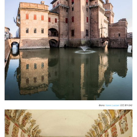
Фото:
Vanni Lazzari
(CC BY-SA)