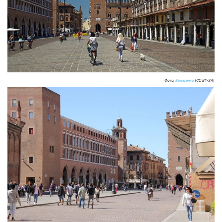
Фото:
Ввласенко
(CC BY-SA)