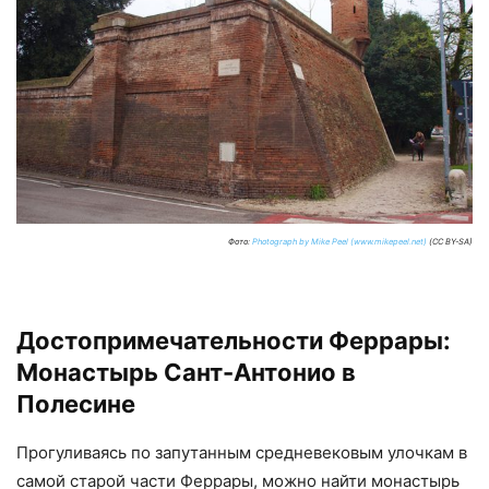
Фото:
Photograph by Mike Peel (www.mikepeel.net)
(CC BY-SA)
Достопримечательности Феррары:
Монастырь Сант-Антонио в
Полесине
Прогуливаясь по запутанным средневековым улочкам в
самой старой части Феррары, можно найти монастырь