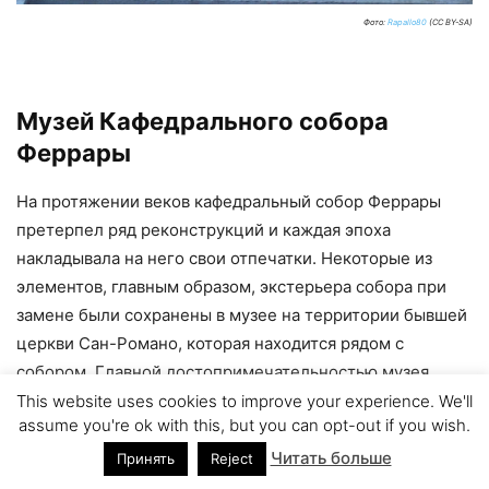
Фото:
Rapallo80
(CC BY-SA)
Музей Кафедрального собора
Феррары
На протяжении веков кафедральный собор Феррары
претерпел ряд реконструкций и каждая эпоха
накладывала на него свои отпечатки. Некоторые из
элементов, главным образом, экстерьера собора при
замене были сохранены в музее на территории бывшей
церкви Сан-Романо, которая находится рядом с
собором. Главной достопримечательностью музея
является то, что он устроен так, чтобы дать
This website uses cookies to improve your experience. We'll
assume you're ok with this, but you can opt-out if you wish.
представление о великолепии эпохи Возрождения и о
том, как эта эпоха повлияла на облик Феррары.
Читать больше
Принять
Reject