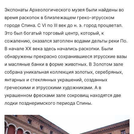
Экспонаты Археологического музея были найдены во
время раскопок в близлежащем греко-этрусском
городе Спина. С VI по III век до н. э. город процветал.
Это был богатый торговый центр, который, к
сожалению, оказался затоплен водами дельты реки По.
В начале ХХ века здесь начались раскопки. Были
обнаружены прекрасно сохранившиеся этрусские вазы
и масляные банки в форме животных. В Золотом зале
собрана уникальная коллекция золотых, серебряных,
янтарных и стеклянных украшений, созданных
греческими и этрусскими художниками. А в
украшенном фресками зале сокровищ находятся две
лодки позднеримского периода Спины.