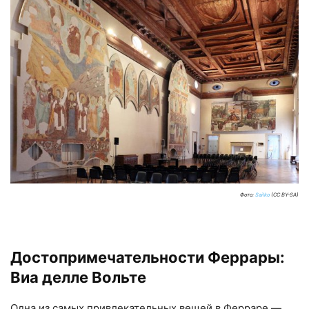
Фото:
Sailko
(CC BY-SA)
Достопримечательности Феррары:
Виа делле Вольте
Одна из самых привлекательных вещей в Ферраре —