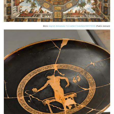
Фото:
English: Benvenuto Tisi called Il Garofalo(1481/1559)
(Public domain)