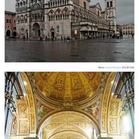
Фото:
Vitold Muratov
(CC BY-SA)