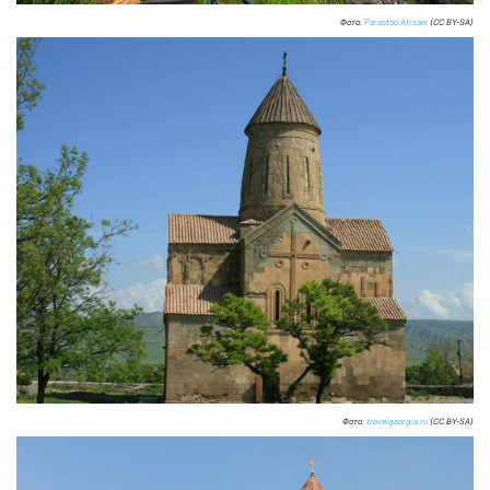
Фото:
Parastoo.Atrsaei
(CC BY-SA)
Фото:
travelgeorgia.ru
(CC BY-SA)