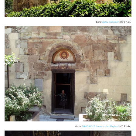
Фото:
Kakhi Kuloshvili
(CC BY-SA)
Фото:
DAVID HOLT from London, England
(CC BY-SA)