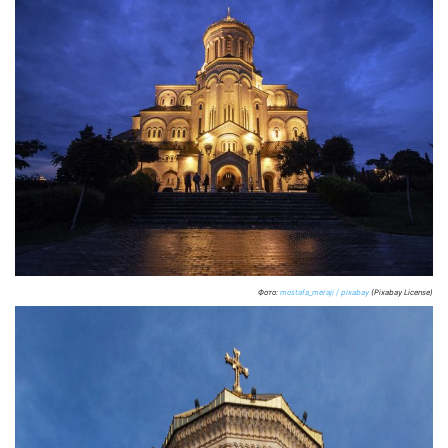
Фото:
mostafa_meraji / pixabay
(Pixabay License)