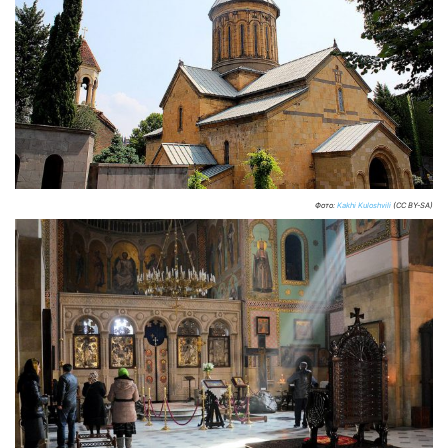
Фото:
Kakhi Kuloshvili
(CC BY-SA)