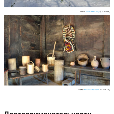
Фото:
Jonathan Cardy
(CC BY-SA)
Фото:
Kris Duda / flickr
(CC BY 2.0)