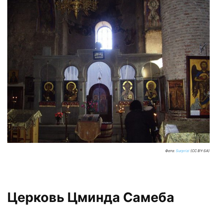
Фото:
Surprizi
(CC BY-SA)
Церковь Цминда Самеба