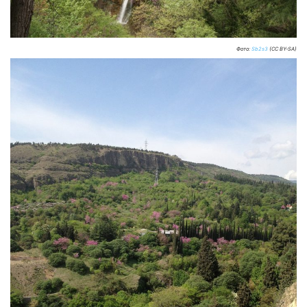
Фото:
Sb2s3
(CC BY-SA)