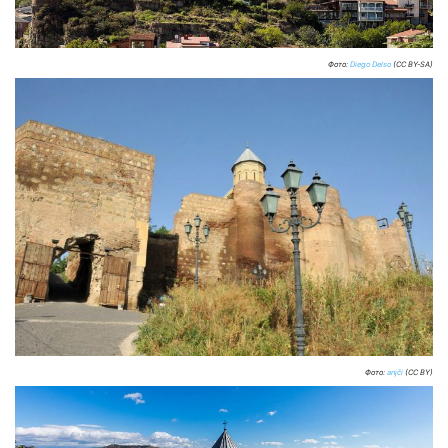
Фото:
Diego Delso
(CC BY-SA)
Фото:
anjči
(CC BY)