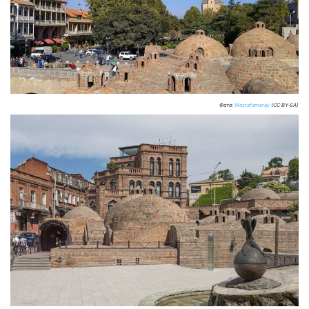
Фото:
Mostafameraji
(CC BY-SA)