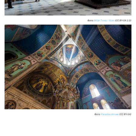
Фото:
Milan Tvrdy / flickr
(CC BY-SA 2.0)
Фото:
Parastoo.Atrsaei
(CC BY-SA)