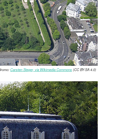
Фото:
Carsten Steger, via Wikimedia Commons
(CC BY-SA 4.0)