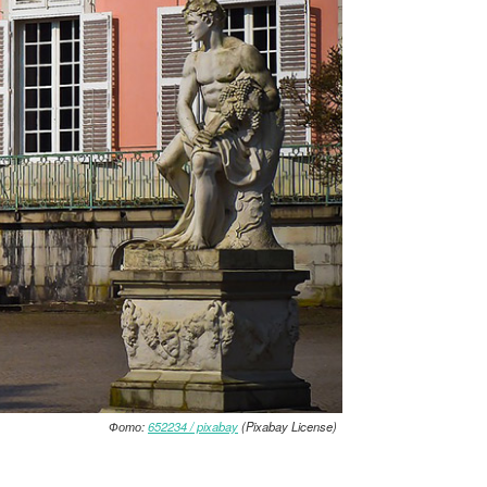
Фото:
652234 / pixabay
(Pixabay License)