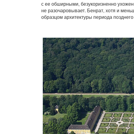
с ее обширными, безукоризненно ухожен
не разочаровывает. Бенрат, хотя и мень
образцом архитектуры периода позднего б