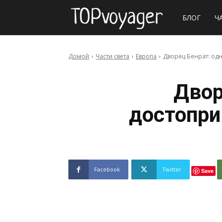
Сайт
БЛОГ
Ч
о
Домой
Части света
Европа
Дворец Бенрат: од
путешествия
Двор
достопр
Facebook
Twitter
Save