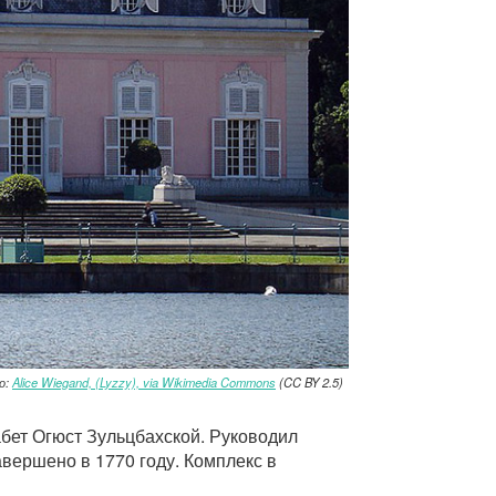
о:
Alice Wiegand, (Lyzzy), via Wikimedia Commons
(CC BY 2.5)
бет Огюст Зульцбахской. Руководил
вершено в 1770 году. Комплекс в