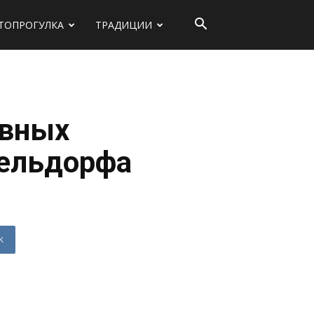
ТОПРОГУЛКА
ТРАДИЦИИ
авных
ельдорфа
K