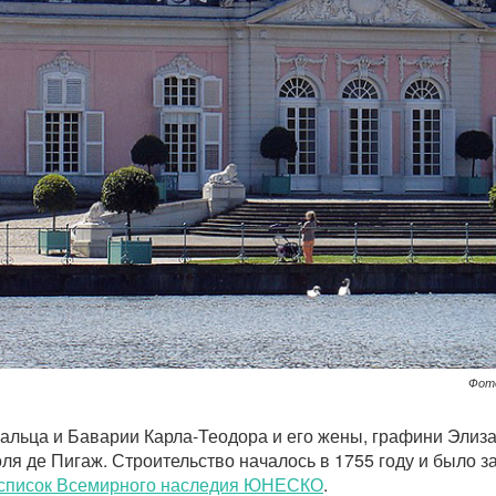
Фот
льца и Баварии Карла-Теодора и его жены, графини Элиза
 де Пигаж. Строительство началось в 1755 году и было за
список Всемирного наследия ЮНЕСКО
.