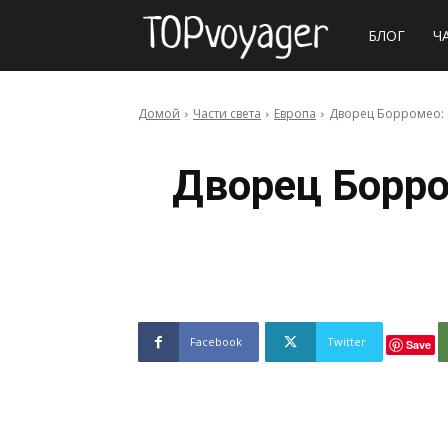
Сайт
БЛОГ
Ч
о
Домой
Части света
Европа
Дворец Борромео: 
путешествия
Дворец Борро
Facebook
Twitter
Save