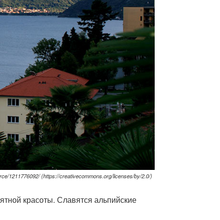
ce/1211776092/ (https://creativecommons.org/licenses/by/2.0/)
ятной красоты. Славятся альпийские