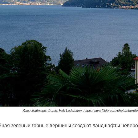
Лаго Маджоре. Фото: Falk Lademann, https://www.flickr.com/photos/corefor
уйная зелень и горные вершины создают ландшафты неверо