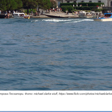
рова Пескатори. Фото: michael clarke stuff, https://www.flickr.com/photos/michaelclarke/