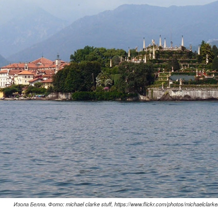
Изола Белла. Фото: michael clarke stuff, https://www.flickr.com/photos/michaelclarke