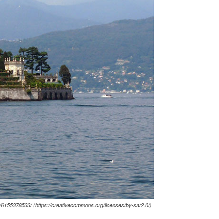
/6155378533/ (https://creativecommons.org/licenses/by-sa/2.0/)