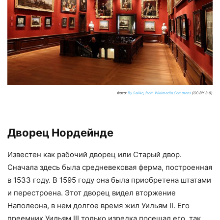
Фото:
By Sailko, from Wikimedia Commons
(CC BY 3.0)
Дворец Нордейнде
Известен как рабочий дворец или Старый двор.
Сначала здесь была средневековая ферма, построенная
в 1533 году. В 1595 году она была приобретена штатами
и перестроена. Этот дворец видел вторжение
Наполеона, в нем долгое время жил Уильям II. Его
преемник Уильям III только изредка посещал его, так