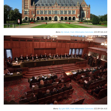
Фото:
By Velvet, from Wikimedia Commons
(CC BY-SA 4.0)
Фото:
By Lybil BER, from Wikimedia Commons
(CC BY-SA 4.0)