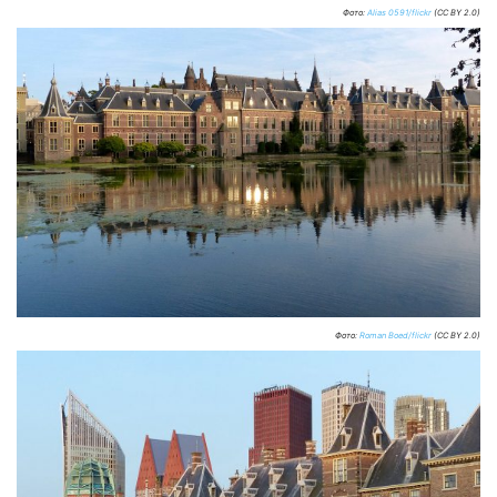
Фото:
Alias 0591/flickr
(CC BY 2.0)
Фото:
Roman Boed/flickr
(CC BY 2.0)