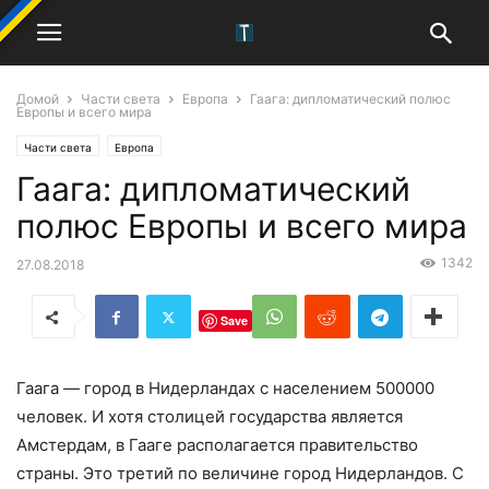
Домой
Части света
Европа
Гаага: дипломатический полюс
Европы и всего мира
Части света
Европа
Гаага: дипломатический
полюс Европы и всего мира
1342
27.08.2018
Save
Гаага — город в Нидерландах с населением 500000
человек. И хотя столицей государства является
Амстердам, в Гааге располагается правительство
страны. Это третий по величине город Нидерландов. С