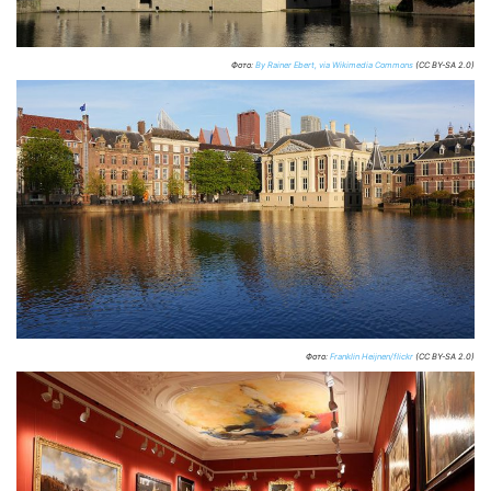
Фото:
By Rainer Ebert, via Wikimedia Commons
(CC BY-SA 2.0)
Фото:
Franklin Heijnen/flickr
(CC BY-SA 2.0)