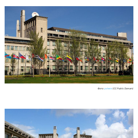
Фото:
pxhere
(CC Public Domain)