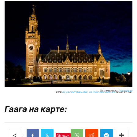
По материалам:
fidelityhouse
Фото:
By Lybil BER (Lybil BER), via Wikimedia Commons
(CC BY-SA 4.0)
Гаага на карте:
Save