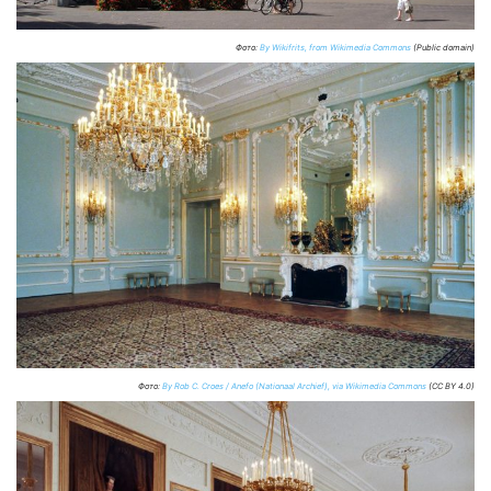
Фото:
By Wikifrits, from Wikimedia Commons
(Public domain)
Фото:
By Rob C. Croes / Anefo (Nationaal Archief), via Wikimedia Commons
(CC BY 4.0)