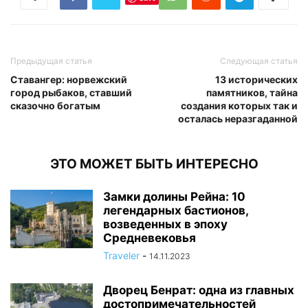
Предыдущая статья
Следующая статья
Ставангер: норвежский
13 исторических
город рыбаков, ставший
памятников, тайна
сказочно богатым
создания которых так и
осталась неразгаданной
ЭТО МОЖЕТ БЫТЬ ИНТЕРЕСНО
Замки долины Рейна: 10
легендарных бастионов,
возведенных в эпоху
Средневековья
Traveler
-
14.11.2023
Дворец Бенрат: одна из главных
достопримечательностей