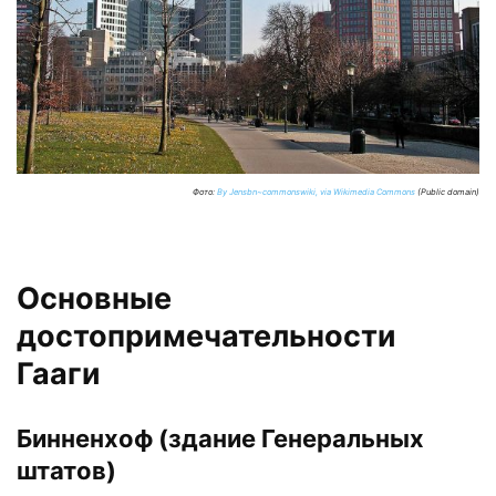
Фото:
By Jensbn~commonswiki, via Wikimedia Commons
(Public domain)
Основные
достопримечательности
Гааги
Бинненхоф (здание Генеральных
штатов)