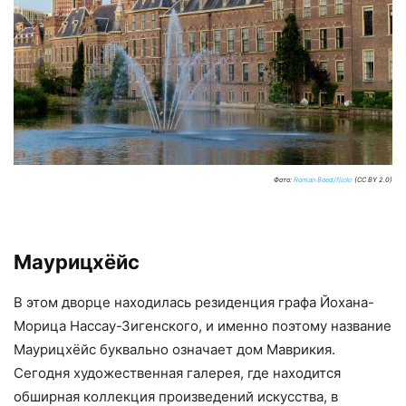
Фото:
Roman Boed/flickr
(CC BY 2.0)
Маурицхёйс
В этом дворце находилась резиденция графа Йохана-
Морица Нассау-Зигенского, и именно поэтому название
Маурицхёйс буквально означает дом Маврикия.
Сегодня художественная галерея, где находится
обширная коллекция произведений искусства, в