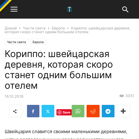
Домой
Части света
Европа
Кориппо: швейцарская деревня,
которая скоро станет одним большим отелем
Части света
Европа
Кориппо: швейцарская
деревня, которая скоро
станет одним большим
отелем
3051
16.10.2018
Save
Швейцария славится своими маленькими деревнями,