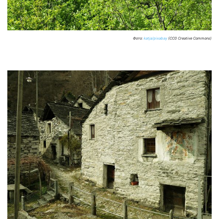
Фото:
katja/pixabay
(CC0 Creative Commons)