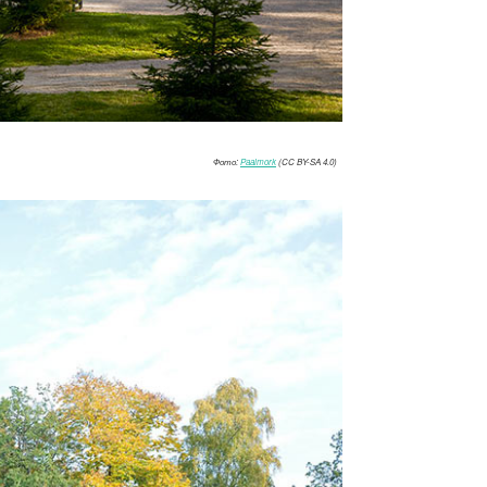
Фото:
Paalmork
(CC BY-SA 4.0)