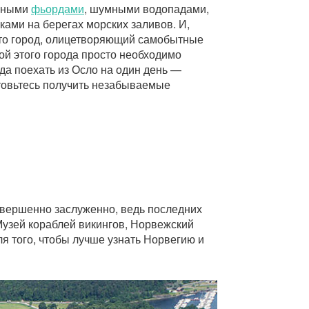
енными
фьордами
, шумными водопадами,
ами на берегах морских заливов. И,
это город, олицетворяющий самобытные
ой этого города просто необходимо
уда поехать из Осло на один день —
товьтесь получить незабываемые
овершенно заслуженно, ведь последних
Музей кораблей викингов, Норвежский
ля того, чтобы лучше узнать Норвегию и