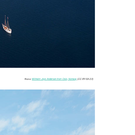
Фото:
Wilhelm Joys Andersen from Oslo, Norway
(CC BY-SA 2.0)