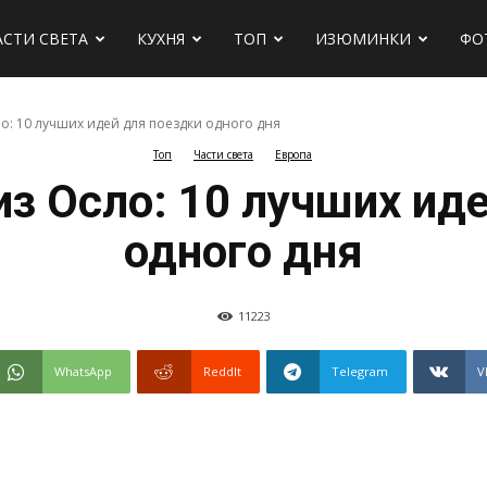
АСТИ СВЕТА
КУХНЯ
ТОП
ИЗЮМИНКИ
ФО
ло: 10 лучших идей для поездки одного дня
Топ
Части света
Европа
х
из Осло: 10 лучших ид
одного дня
11223
WhatsApp
ReddIt
Telegram
V