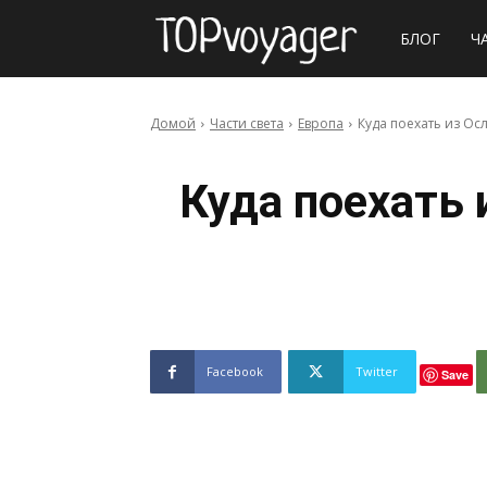
Сайт
БЛОГ
Ч
о
Домой
Части света
Европа
Куда поехать из Ос
путешествия
Куда поехать 
Facebook
Twitter
Save