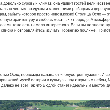
а довольно суровый климат, она удивит гостей величеств
тально чистым воздухом и маленькими рыбацкими деревушк
ем, забыть которое просто невозможно! Столица Осло — 
лепную архитектуру и любовь местных к природе. Атмосфер
елами тоже есть немало интересного. Если вы не знаете, к
 списка и отправляйтесь изучать Норвегию поближе. Приго
частью Осло, норвежцы называют «полуостров музеев». И с
орвежский музей истории и культуры под открытым небом, 
 далеко не все! Так что Бюдгой станет идеальным местом д