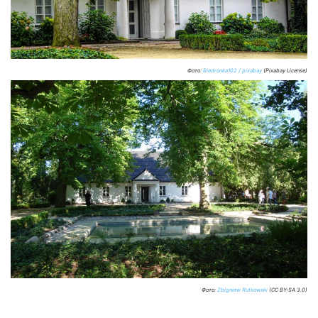
Фото:
Biedronka102 / pixabay
(Pixabay License)
Фото:
Zbigniew Rutkowski
(CC BY-SA 3.0)