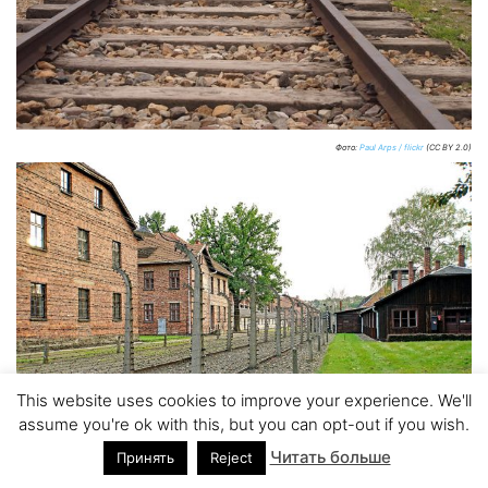
Фото:
Paul Arps / flickr
(CC BY 2.0)
This website uses cookies to improve your experience. We'll
assume you're ok with this, but you can opt-out if you wish.
Читать больше
Принять
Reject
Фото:
Dennis Jarvis / flickr
(CC BY-SA 2.0)