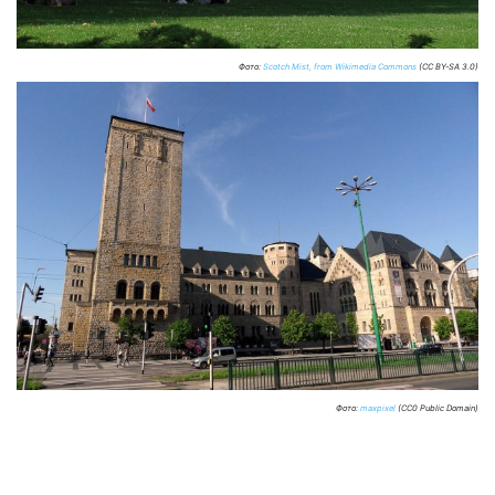
Фото:
Scotch Mist, from Wikimedia Commons
(CC BY-SA 3.0)
Фото:
maxpixel
(CC0 Public Domain)