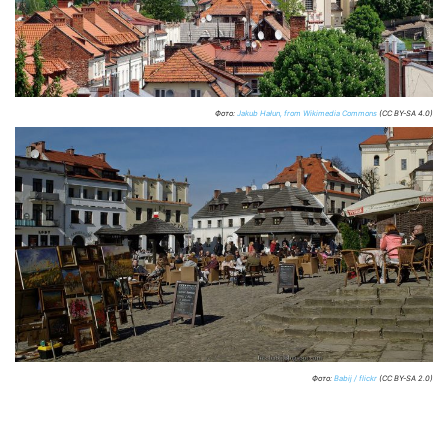
Фото:
Jakub Hałun, from Wikimedia Commons
(CC BY-SA 4.0)
Фото:
Babij / flickr
(CC BY-SA 2.0)