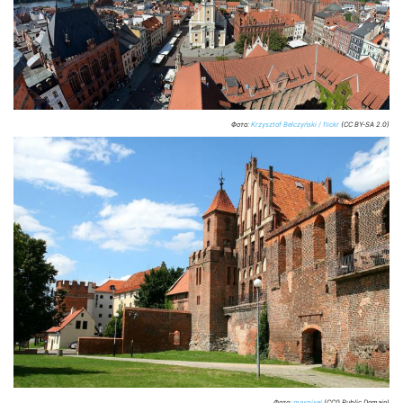
Фото:
Krzysztof Belczyński / flickr
(CC BY-SA 2.0)
Фото:
maxpixel
(CC0 Public Domain)