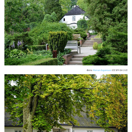
Фото:
Roman Eugeniusz
(CC BY-SA 3.0)