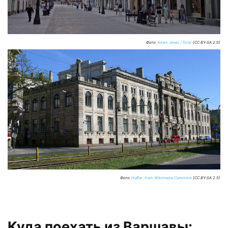
Фото:
Adam Jones / flickr
(CC BY-SA 2.0)
Фото:
HuBar, from Wikimedia Commons
(CC BY-SA 2.5)
Куда поехать из Варшавы: