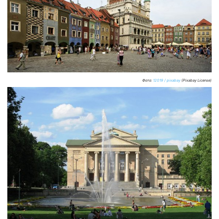
Фото:
12019 / pixabay
(Pixabay License)