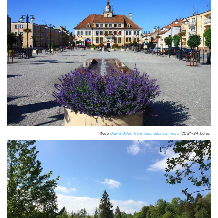
Фото:
Dawid Galus, from Wikimedia Commons
(CC BY-SA 3.0 pl)