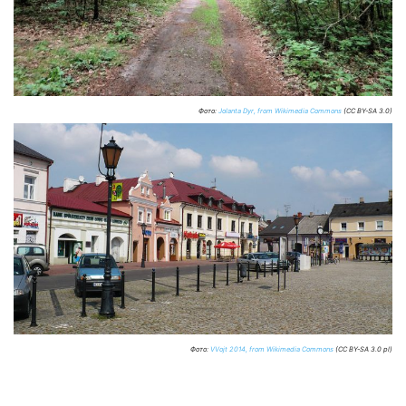
Фото:
Jolanta Dyr, from Wikimedia Commons
(CC BY-SA 3.0)
Фото:
VVojt 2014, from Wikimedia Commons
(CC BY-SA 3.0 pl)