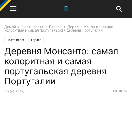
Домой
Части света
Европа
Деревня Монсанто: самая
колоритная и самая португальская деревня Португалии
Части света
Европа
Деревня Монсанто: самая
колоритная и самая
португальская деревня
Португалии
4067
20.04.2018