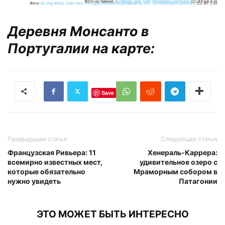
Фото на главной:
By Rafael Tello, from Wikimedia Commons
(CC BY-SA 4.0)
Фото:
By Guy MOLL from Faro, Portugal (MonsantoUploaded by tm), via Wikimedia Commons
(CC BY 2.0)
Деревня Монсанто в
Португалии на карте:
Save
Предыдущая статья
Следующая статья
Французская Ривьера: 11
Хенераль-Каррера:
всемирно известных мест,
удивительное озеро с
которые обязательно
Мраморным собором в
нужно увидеть
Патагонии
ЭТО МОЖЕТ БЫТЬ ИНТЕРЕСНО