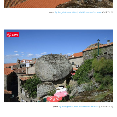
Фото:
By Sergei Gussev (Flickr), via Wikimedia Commons
(CC BY 2.0)
Save
Фото:
By Alvesgaspar, from Wikimedia Commons
(CC BY-SA 4.0)