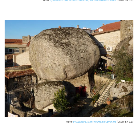
Фото:
By Realpeterpan, Oona Schumacher, via Wikimedia Commons
(CC BY-SA 3.0)
Фото:
By Duca696, from Wikimedia Commons
(CC BY-SA 3.0)