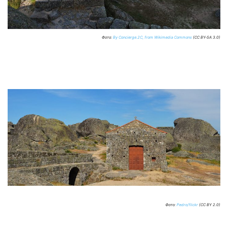
Фото:
By Concierge.2C, from Wikimedia Commons
(CC BY-SA 3.0)
Фото:
Pedro/flickr
(CC BY 2.0)