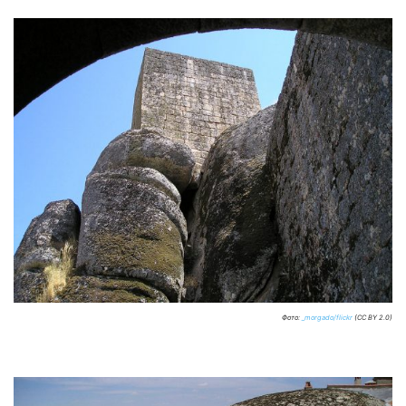
Фото:
_morgado/flickr
(CC BY 2.0)