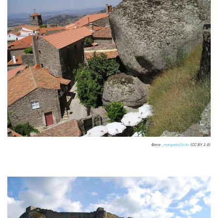
Фото:
_morgado/flickr
(CC BY 2.0)