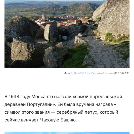
Фото:
By Duca696, from Wikimedia Commons
(CC BY-SA 3.0)
В 1938 году Монсанто назвали «самой португальской
деревней Португалии». Ей была вручена награда –
символ этого звания — серебряный петух, который
сейчас венчает Часовую Башню.