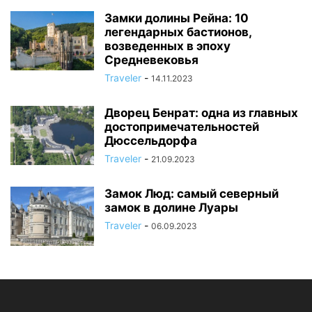
Замки долины Рейна: 10
легендарных бастионов,
возведенных в эпоху
Средневековья
Traveler
-
14.11.2023
Дворец Бенрат: одна из главных
достопримечательностей
Дюссельдорфа
Traveler
-
21.09.2023
Замок Люд: самый северный
замок в долине Луары
Traveler
-
06.09.2023