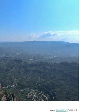
Фото:
Den C/flickr
(CC BY 2.0)