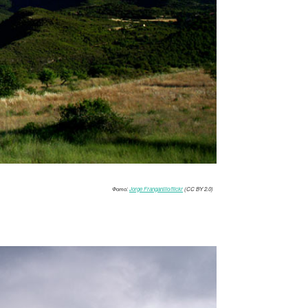
Фото:
Jorge Franganillo/flickr
(CC BY 2.0)