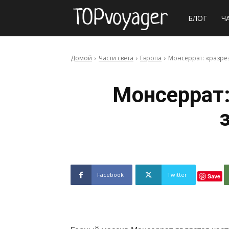
Сайт
БЛОГ
Ч
о
Домой
Части света
Европа
Монсеррат: «разре
путешествия
Монсеррат:
Facebook
Twitter
Save