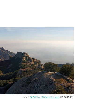
Фото:
By Diliff, from Wikimedia Commons
(CC-BY-SA-3.0)