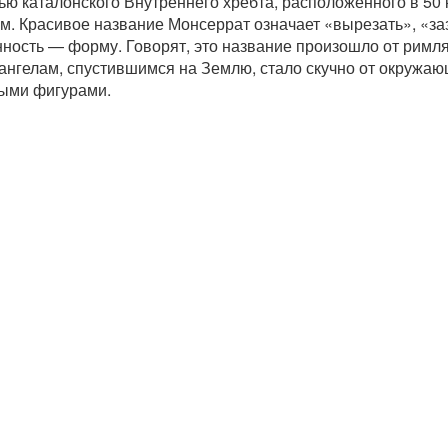
ю каталонского Внутреннего хребта, расположенного в 50 
м. Красивое название Монсеррат означает «вырезать», «за
ность — форму. Говорят, это название произошло от римля
 ангелам, спустившимся на Землю, стало скучно от окружа
ными фигурами.