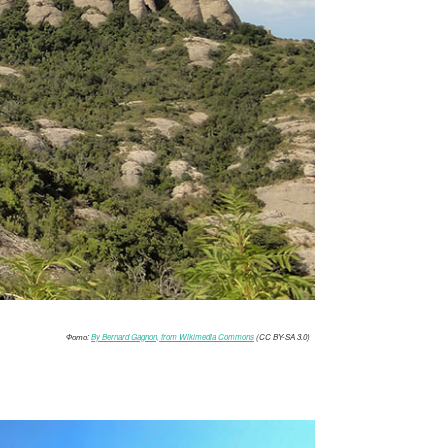
Фото:
By Bernard Gagnon, from Wikimedia Commons
(CC BY-SA 3.0)