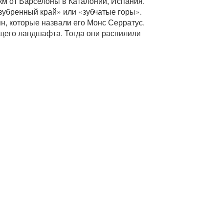
км от Барселоны в Каталонии, Испания.
зубренный край» или «зубчатые горы».
н, которые назвали его Монс Серратус.
ющего ландшафта. Тогда они распилили