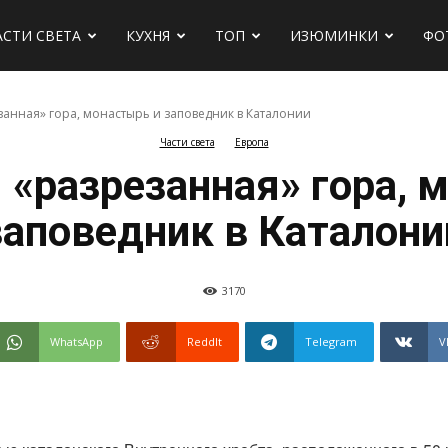
АСТИ СВЕТА
КУХНЯ
ТОП
ИЗЮМИНКИ
ФО
занная» гора, монастырь и заповедник в Каталонии
Части света
Европа
х
 «разрезанная» гора, 
заповедник в Каталони
3170
WhatsApp
ReddIt
Telegram
V