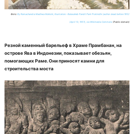
Фото:
By Ramachandra Madhwa Mahishi, Illustration:- Balasaheb Pandit Pant Pratinidhi (author dead before 1952
(April 13, 1951), via Wikimedia Commons
(Public domain)
Резной каменный барельеф в Храме Прамбанан, на
острове Ява в Индонезии, показывает обезьян,
помогающих Раме. Они приносят камни для
строительства моста