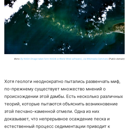
Фото:
By NASA (Image taken form NASA’s w:World Wind software.), via Wikimedia Commons
(Public domain)
Хотя геологи неоднократно пытались развенчать миф,
по-прежнему существует множество мнений о
происхождении этой дамбы. Есть несколько различных
теорий, которые пытаются объяснить возникновение
этой песчано-каменной отмели. Одна из них
доказывает, что непрерывное осаждение песка и
естественный процесс седиментации приводит к