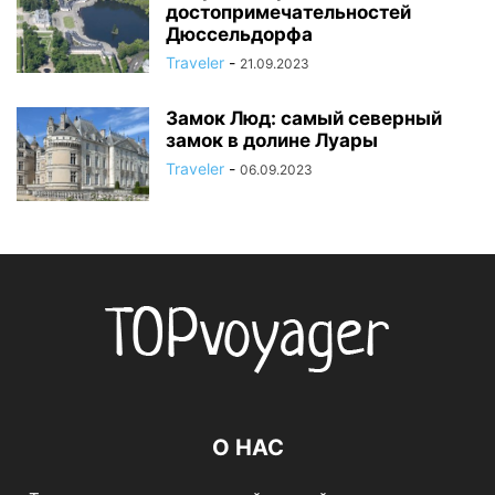
достопримечательностей
Дюссельдорфа
Traveler
-
21.09.2023
Замок Люд: самый северный
замок в долине Луары
Traveler
-
06.09.2023
О НАС