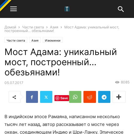
Домой
Части света
Азия
Мост Адама: уникальный мост,
построенный… обезьянами!
Части света
Азия
Изюминки
Мост Адама: уникальный
мост, построенный…
обезьянами!
8085
05.07.2017
Save
В индийском эпосе Рамаяна, написанном несколько
тысяч лет назад, автор рассказывает о мосте через
океан, соединяющем Индию и Шри-Ланку. Эпическое