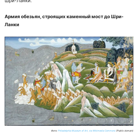
Шри-Ланки.
Армия обезьян, строящих каменный мост до Шри-
Ланки
Фото:
Philadelphia Museum of Art, via Wikimedia Commons
(Public domain)