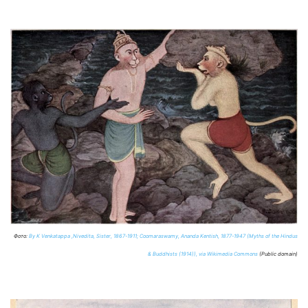
Фото:
By K Venkatappa ,Nivedita, Sister, 1867-1911; Coomaraswamy, Ananda Kentish, 1877-1947 (Myths of the Hindus
& Buddhists (1914)), via Wikimedia Commons
(Public domain)