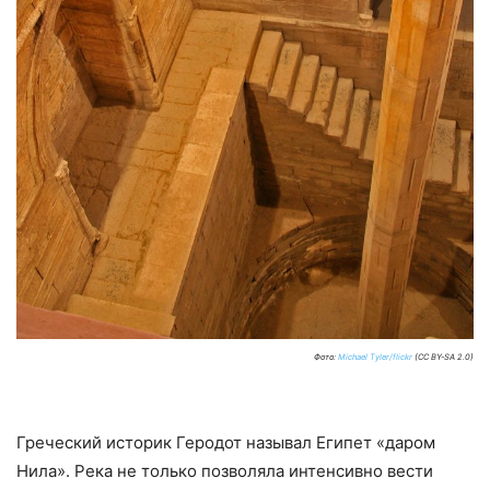
Фото:
Michael Tyler/flickr
(CC BY-SA 2.0)
Греческий историк Геродот называл Египет «даром
Нила». Река не только позволяла интенсивно вести