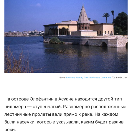
Фото:
By Prong hunter, from Wikimedia Commons
(CC BY-SA 3.0)
На острове Элефантин в Асуане находится другой тип
ниломера — ступенчатый. Равномерно расположенные
лестничные пролеты вели прямо к реке. На каждом
были насечки, которые указывали, каким будет разлив
реки.