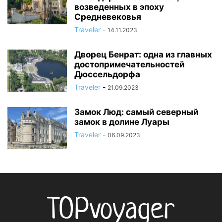
возведенных в эпоху
Средневековья
Traveler
-
14.11.2023
Дворец Бенрат: одна из главных
достопримечательностей
Дюссельдорфа
Traveler
-
21.09.2023
Замок Люд: самый северный
замок в долине Луары
Traveler
-
06.09.2023