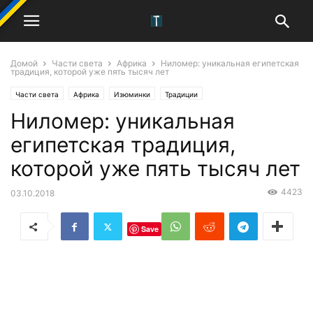
Домой
Части света
Африка
Ниломер: уникальная египетская
традиция, которой уже пять тысяч лет
Части света
Африка
Изюминки
Традиции
Ниломер: уникальная
египетская традиция,
которой уже пять тысяч лет
4423
03.10.2018
Save