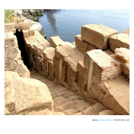
Фото:
Horus3/flickr
(CC BY-SA 2.0)