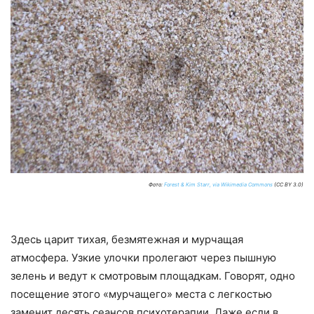
Фото:
Forest & Kim Starr, via Wikimedia Commons
(CC BY 3.0)
Здесь царит тихая, безмятежная и мурчащая
атмосфера. Узкие улочки пролегают через пышную
зелень и ведут к смотровым площадкам. Говорят, одно
посещение этого «мурчащего» места с легкостью
заменит десять сеансов психотерапии. Даже если в