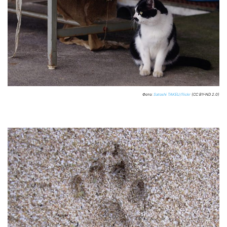
Фото:
Satoshi TAKEU/flickr
(CC BY-ND 2.0)