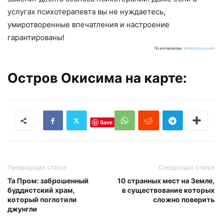
услугах психотерапевта вы не нуждаетесь,
умиротворенные впечатления и настроение
гарантированы!
По материалам:
atlasobscura.com
Остров Окисима на карте:
Save
Предыдущая статья
Следующая статья
Та Пром: заброшенный
10 странных мест на Земле,
буддистский храм,
в существование которых
который поглотили
сложно поверить
джунгли