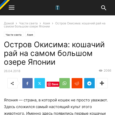
Домой
Части света
Азия
Остров Окисима: кошачий рай на
самом большом озере Японии
Части света
Азия
Остров Окисима: кошачий
рай на самом большом
озере Японии
2066
26.04.2018
Save
Япония — страна, в которой кошек не просто уважают.
Здесь сложился самый настоящий культ этого
животного. Именно здесь появились первые кошачьи