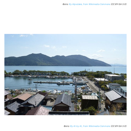
Фото:
By Alpsdake, from Wikimedia Commons
(CC BY-SA 3.0)
Фото:
By At by At, from Wikimedia Commons
(CC BY-SA 3.0)