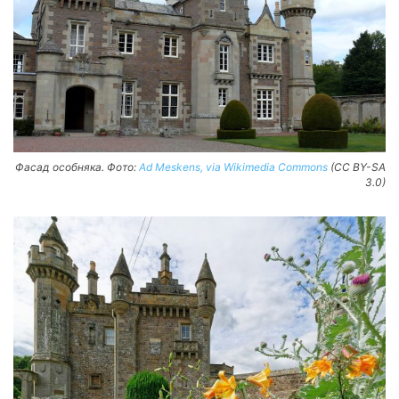
Фасад особняка. Фото:
Ad Meskens, via Wikimedia Commons
(CC BY-SA
3.0)