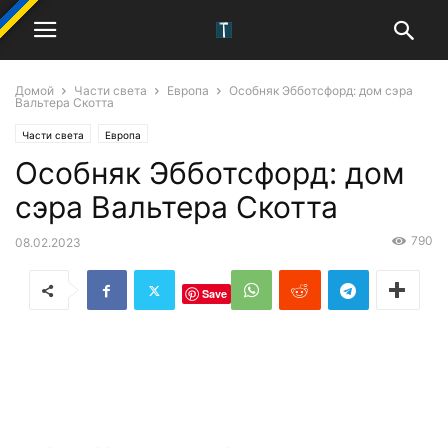
Домой
Части света
Европа
Особняк Эбботсфорд: дом сэра
Вальтера Скотта
Части света
Европа
Особняк Эбботсфорд: дом
сэра Вальтера Скотта
790
08.02.2023
Save