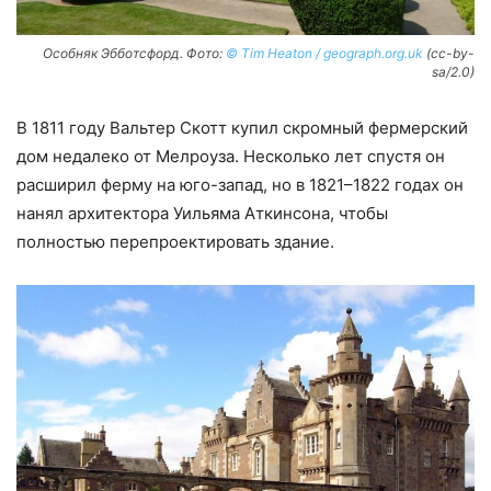
Особняк Эбботсфорд. Фото:
© Tim Heaton / geograph.org.uk
(cc-by-
sa/2.0)
В 1811 году Вальтер Скотт купил скромный фермерский
дом недалеко от Мелроуза. Несколько лет спустя он
расширил ферму на юго-запад, но в 1821–1822 годах он
нанял архитектора Уильяма Аткинсона, чтобы
полностью перепроектировать здание.