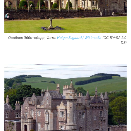
Особняк Эбботсфорд. Фото:
Holger.Ellgaard / Wikimedia
(CC BY-SA 2.0
DE)