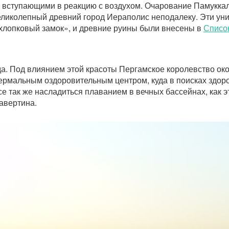
 вступающими в реакцию с воздухом. Очарование Памукка
еликолепный древний город Иераполис неподалеку. Эти ун
«хлопковый замок», и древние руины были внесены в
Списо
а. Под влиянием этой красоты Пергамское королевство око
ермальным оздоровительным центром, куда в поисках здоро
е так же насладиться плаванием в вечных бассейнах, как э
авертина.