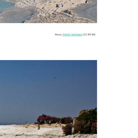
Фото:
Antoine Taveneaux
(CC BY-SA)