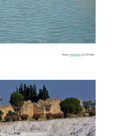
Фото:
Pvasiliadis
(CC BY-SA)