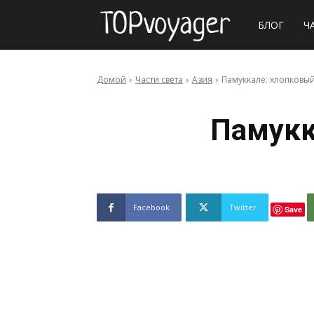
Сайт
БЛОГ
Ч
о
Домой
Части света
Азия
Памуккале: хлопковы
путешествия
Памукк
Facebook
Twitter
Save