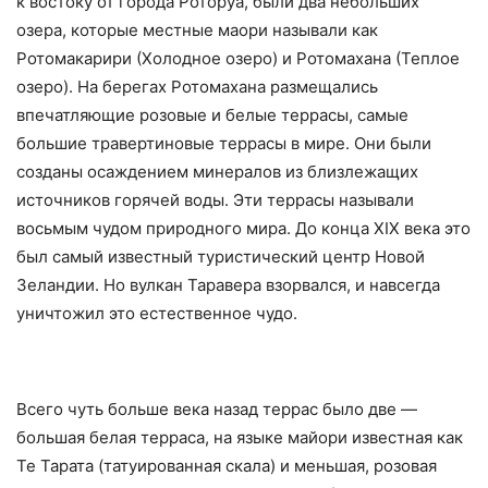
к востоку от города Роторуа, были два небольших
озера, которые местные маори называли как
Ротомакарири (Холодное озеро) и Ротомахана (Теплое
озеро). На берегах Ротомахана размещались
впечатляющие розовые и белые террасы, самые
большие травертиновые террасы в мире. Они были
созданы осаждением минералов из близлежащих
источников горячей воды. Эти террасы называли
восьмым чудом природного мира. До конца XIX века это
был самый известный туристический центр Новой
Зеландии. Но вулкан Таравера взорвался, и навсегда
уничтожил это естественное чудо.
Всего чуть больше века назад террас было две —
большая белая терраса, на языке майори известная как
Те Тарата (татуированная скала) и меньшая, розовая