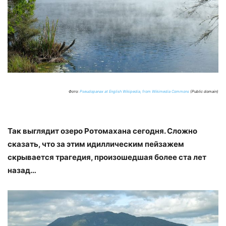
Фото:
Pseudopanax at English Wikipedia, from Wikimedia Commons
(Public domain)
Так выглядит озеро Ротомахана сегодня. Сложно
сказать, что за этим идиллическим пейзажем
скрывается трагедия, произошедшая более ста лет
назад…