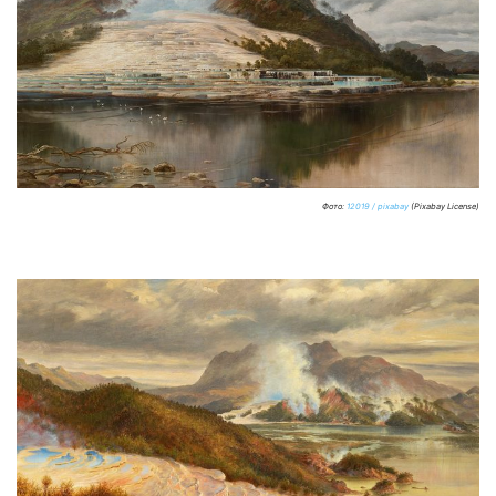
Фото:
12019 / pixabay
(Pixabay License)