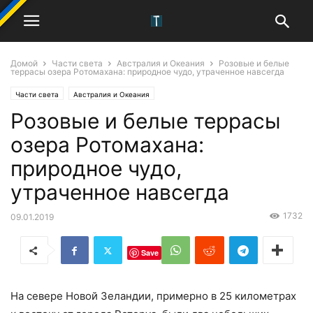
Домой
Части света
Австралия и Океания
Розовые и белые
террасы озера Ротомахана: природное чудо, утраченное навсегда
Части света
Австралия и Океания
Розовые и белые террасы
озера Ротомахана:
природное чудо,
утраченное навсегда
1732
09.01.2019
Save
На севере Новой Зеландии, примерно в 25 километрах