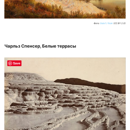
Фото:
Sids1 / flickr
(CC BY 2.0)
Чарльз Спенсер, Белые террасы
Save