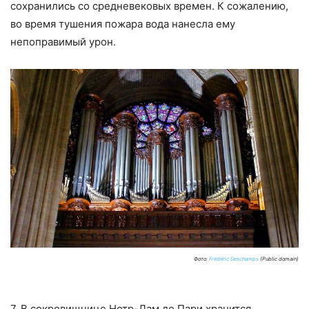
сохранились со средневековых времен. К сожалению,
во время тушения пожара вода нанесла ему
непоправимый урон.
Фото:
Frédéric Deschamps
(Public domain)
7. В сокровищнице Нотр-Дам де Пари хранится