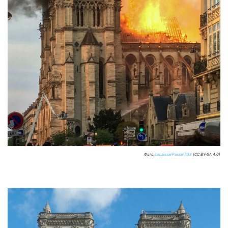
Фото:
LeLaisserPasserA38
(CC BY-SA 4.0)