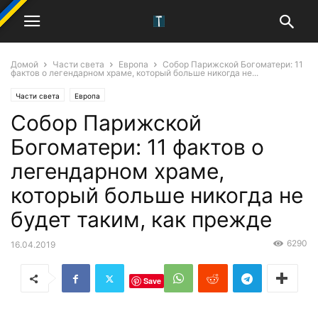
Домой
Части света
Европа
Собор Парижской Богоматери: 11
фактов о легендарном храме, который больше никогда не...
Части света
Европа
Собор Парижской
Богоматери: 11 фактов о
легендарном храме,
который больше никогда не
будет таким, как прежде
6290
16.04.2019
Save