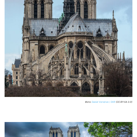
Фото:
Daniel Vorndran / DXR
(CC BY-SA 3.0)