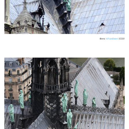
Фото:
AlfvanBeem
(CC0)