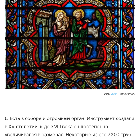
Фото:
Vassil
(Public domain)
6. Есть в соборе и огромный орган. Инструмент создали
в XV столетии, и до XVIII века он постепенно
увеличивался в размерах. Некоторые из его 7300 труб