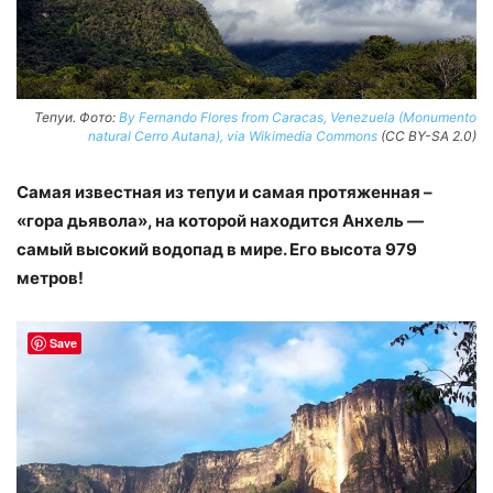
Тепуи. Фото:
By Fernando Flores from Caracas, Venezuela (Monumento
natural Cerro Autana), via Wikimedia Commons
(CC BY-SA 2.0)
Самая известная из тепуи и самая протяженная –
«гора дьявола», на которой находится Анхель —
самый высокий водопад в мире. Его высота 979
метров!
Save