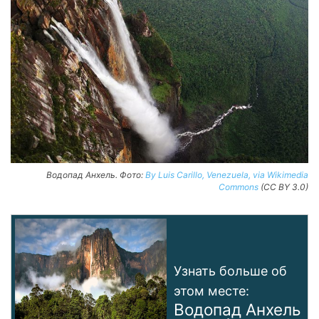
Водопад Анхель. Фото:
By Luis Carillo, Venezuela, via Wikimedia
Commons
(CC BY 3.0)
Узнать больше об
этом месте:
Водопад Анхель