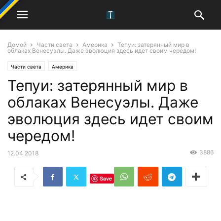
Домой
Части света
Америка
Тепуи: затерянный мир в
облаках Венесуэлы. Даже эволюция здесь идет своим чередом!
Части света
Америка
Тепуи: затерянный мир в
облаках Венесуэлы. Даже
эволюция здесь идет своим
чередом!
3886
12.04.2018
Save