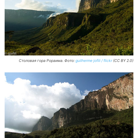
Столовая гора Рораима. Фото:
guilherme jofili / flickr
(CC BY 2.0)