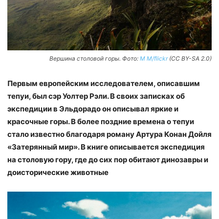
Вершина столовой горы. Фото:
M M/flickr
(CC BY-SA 2.0)
Первым европейским исследователем, описавшим
тепуи, был сэр Уолтер Рэли. В своих записках об
экспедиции в Эльдорадо он описывал яркие и
красочные горы. В более поздние времена о тепуи
стало известно благодаря роману Артура Конан Дойля
«Затерянный мир». В книге описывается экспедиция
на столовую гору, где до сих пор обитают динозавры и
доисторические животные