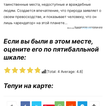
таинственные места, недоступные и враждебные
людям. Создается впечатление, что природа заявляет о
своем превосходстве, и показывает человеку, что он
лишь «арендатор» на этой планете…
По материалам: curioctopus.guru
Фото на главной:
2il org/flickr
(CC BY 2.0)
Если вы были в этом месте,
оцените его по пятибалльной
шкале:
[Total:
4
Average:
4.8
]
Тепуи на карте: