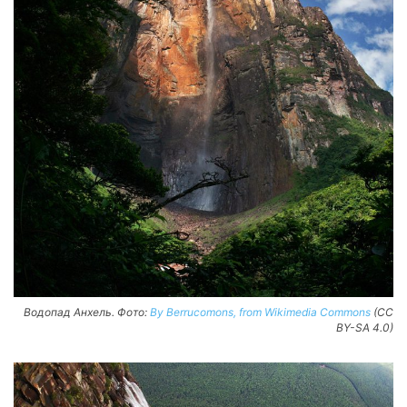
Водопад Анхель. Фото:
By Berrucomons, from Wikimedia Commons
(CC
BY-SA 4.0)