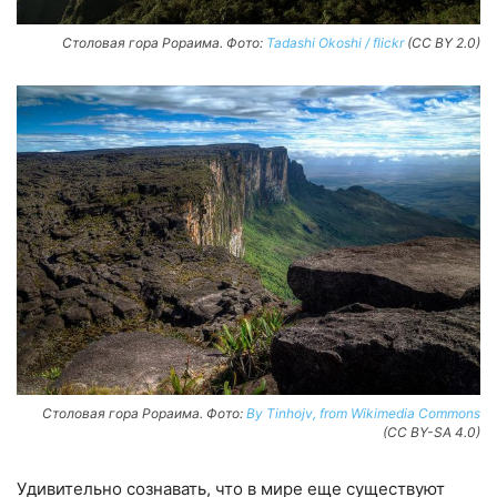
Столовая гора Рораима. Фото:
Tadashi Okoshi / flickr
(CC BY 2.0)
Столовая гора Рораима. Фото:
By Tinhojv, from Wikimedia Commons
(CC BY-SA 4.0)
Удивительно сознавать, что в мире еще существуют