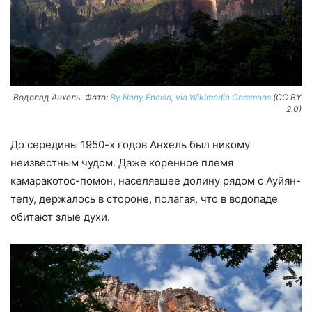
Водопад Анхель. Фото:
By Nany Enciso, via Wikimedia Commons
(CC BY
2.0)
До середины 1950-х годов Анхель был никому
неизвестным чудом. Даже коренное племя
камаракотос-помон, населявшее долину рядом с Ауйян-
тепу, держалось в стороне, полагая, что в водопаде
обитают злые духи.